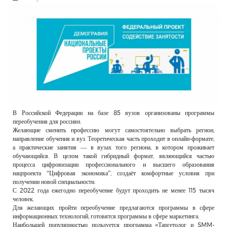
РЕКЛАМОДАТЕЛЯМ
ОБЪЯВЛЕНИЯ
КОНТАКТЫ
В Российской Федерации на базе 85 вузов организованы программы
переобучения для россиян.
Желающие сменить профессию могут самостоятельно выбрать регион,
направление обучения и вуз. Теоретическая часть проходит в онлайн-формате,
а практические занятия — в вузах того региона, в котором проживает
обучающийся. В целом такой гибридный формат, являющийся частью
процесса цифровизации профессионального и высшего образования
нацпроекта “Цифровая экономика”, создаёт комфортные условия при
получении новой специальности.
С 2022 года ежегодно переобучение будут проходить не менее 115 тысяч
человек.
Для желающих пройти переобучение предлагаются программы в сфере
информационных технологий, готовятся программы в сфере маркетинга.
Наибольшей популярностью пользуется программа «Таргетолог и SMM-