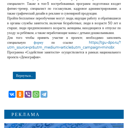
специалист». Также в топ-5 востребованных программ подготовки входят
фитнес-тренер, специалист по госзакупкам, кадровое администрирование, а
также графический дизайн в рекламе и сувенирной продукции.
Пройти бесплатное переобучение могут люди, ищущие работу и обратившиеся
в органы службы занятости, включая безработных; люди в возрасте 50 лет и
старше, люди предпенсионного возраста; женщины, находящиеся в отпуске по
уходу за ребёнком, а также неработающие мамы с детьми-дошкольниками.
Для того чтобы принять участие в проекте, необходимо заполнить
специальную
форму
по ссылке
https://tgu-dpo.ru/?
utm_source=pr&utm_medium=article&utm_campaign=minobr
.
Программа «Содействие занятости» осуществляется в рамках национального
проекта «Демография».
Вернуться...
РЕКЛАМА