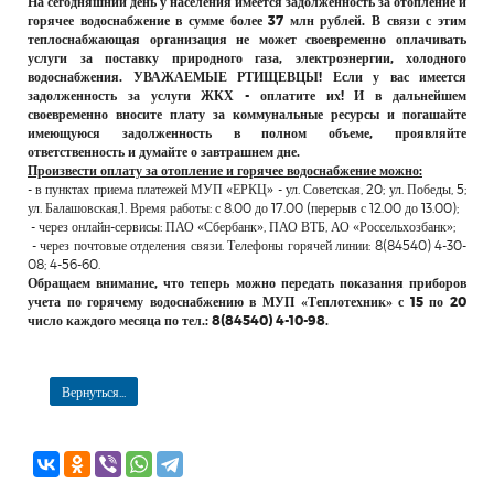
На сегодняшний день у населения имеется задолженность за отопление и
РЕКЛАМОДАТЕЛЯМ
горячее водоснабжение в сумме более 37 млн рублей. В связи с этим
теплоснабжающая организация не может своевременно оплачивать
ОБЪЯВЛЕНИЯ
услуги за поставку природного газа, электроэнергии, холодного
водоснабжения. УВАЖАЕМЫЕ РТИЩЕВЦЫ! Если у вас имеется
КОНТАКТЫ
задолженность за услуги ЖКХ - оплатите их! И в дальнейшем
своевременно вносите плату за коммунальные ресурсы и погашайте
имеющуюся задолженность в полном объеме, проявляйте
ответственность и думайте о завтрашнем дне.
Произвести оплату за отопление и горячее водоснабжение можно:
- в пунктах приема платежей МУП «ЕРКЦ» - ул. Советская, 20; ул. Победы, 5;
ул. Балашовская,1. Время работы: с 8.00 до 17.00 (перерыв с 12.00 до 13.00);
- через онлайн-сервисы: ПАО «Сбербанк», ПАО ВТБ, АО «Россельхозбанк»;
- через почтовые отделения связи. Телефоны горячей линии: 8(84540) 4-30-
08; 4-56-60.
Обращаем внимание, что теперь можно передать показания приборов
учета по горячему водоснабжению в МУП «Теплотехник» с 15 по 20
число каждого месяца по тел.: 8(84540) 4-10-98.
Вернуться...