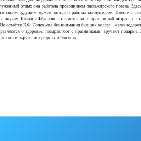
служенный отдых она работала проводником пассажирского поезда. Здесь
 со своим будущим мужем, который работал кондуктором. Вместе с Ге
ь внукам. Клавдия Фёдоровна, несмотря на ее преклонный возраст, на з
 Не остаётся К.Ф. Соловьёва без внимания бывших коллег - железнодоро
правляются о здоровье, поздравляют с праздниками, вручают подарки. 
й жизни в окружении родных и близких.