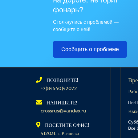
фонарь?
Столкнулись с проблемой —
сообщите о ней!
Сообщить о проблеме
ПОЗВОНИТЕ!
Вре
+7(84540)42072
Раб
Пн-П
НАПИШИТЕ!
crossrus@yandex.ru
Вых
Субб
ПОСЕТИТЕ ОФИС!
Все 
412031, г. Ртищево