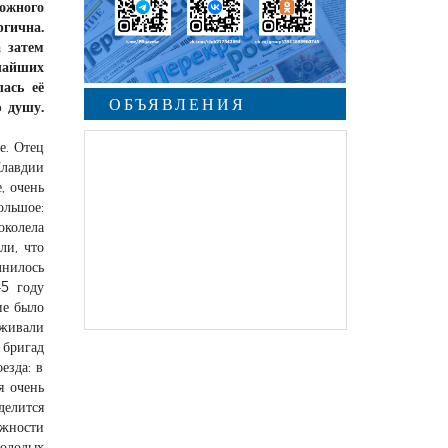
ожного
ргична.
а затем
чайших
ась её
ОБЪЯВЛЕНИЯ
ю душу.
е. Отец
Клавдии
, очень
ольшое:
околела
ли, что
лнилось
45 году
ие было
уживали
 бригад
езда: в
я очень
делится
лжности
молодых