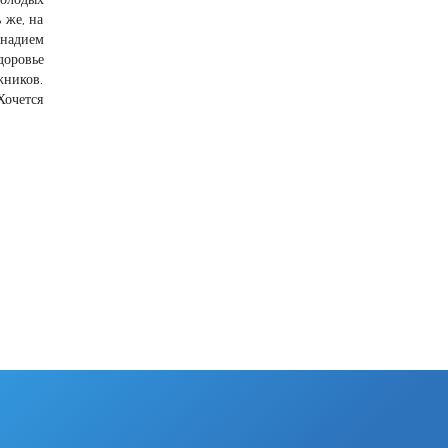
 же, на
ннадием
доровье
жников.
Хочется