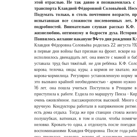
этой отраслью. Не так давно я познакомилась с
транспорта Клавдией Фёдоровной Соловьёвой. Несмо
Подумать только, в столь почтенном возрасте, пр
испытавшая все сложности послевоенных лет, 
подробностей. Внимательно слушая рассказ К.Ф.
жизнелюбию, оптимизму и бодрости духа. История 
Появилось желание накануне 94-го дня рождения Кл
Клавдия Фёдоровна Соловьёва родилась 22 августа 19
в первые дни войны был призван на фронт, вскоре н
исполнилось двенадцать лет, она вместе с мамой и ба
уставала: труд был тяжёлый, не для ребёнка. К.Ф. Сол
корова, телочка, овцы, куры, а кормов не хватало, 
корова-кормилица. Регулярно установленную норму ма
это вызвано крайней необходимостью - армию нужно 
16 лет, она пошла учиться. Поступила в Ртищеве 
приступила к работе. Ездила по маршруту Пенза - Кир
очень оживлённое, пассажиропоток высокий. Много 
вручную. Кондукторы работали в напряженном ритме.
есть дома отдыха. Тогда же при станции стояла желе
полушубках, ватниках, в том и спали, чтобы помягч
неловко. Кровать-то одна, а отдохнуть после поездки
воспоминаниями Клавдия Фёдоровна. После года рабо
она трудилась недолго, вскоре её назначили инст