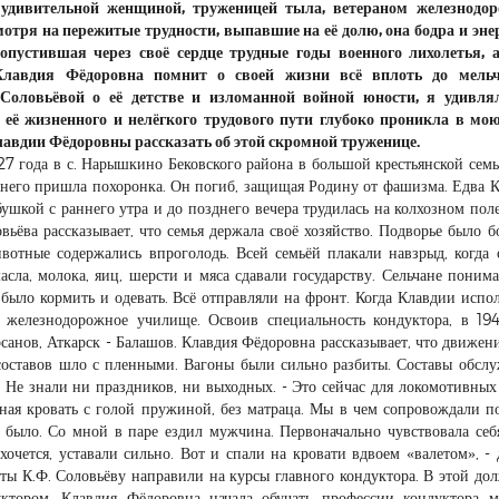
 удивительной женщиной, труженицей тыла, ветераном железнодор
тря на пережитые трудности, выпавшие на её долю, она бодра и эне
опустившая через своё сердце трудные годы военного лихолетья, 
Клавдия Фёдоровна помнит о своей жизни всё вплоть до мель
 Соловьёвой о её детстве и изломанной войной юности, я удивлял
её жизненного и нелёгкого трудового пути глубоко проникла в мо
авдии Фёдоровны рассказать об этой скромной труженице.
27 года в с. Нарышкино Бековского района в большой крестьянской семь
а него пришла похоронка. Он погиб, защищая Родину от фашизма. Едва 
бушкой с раннего утра и до позднего вечера трудилась на колхозном поле
овьёва рассказывает, что семья держала своё хозяйство. Подворье было б
животные содержались впроголодь. Всей семьёй плакали навзрыд, когда 
сла, молока, яиц, шерсти и мяса сдавали государству. Сельчане понима
было кормить и одевать. Всё отправляли на фронт. Когда Клавдии испо
в железнодорожное училище. Освоив специальность кондуктора, в 19
санов, Аткарск - Балашов. Клавдия Фёдоровна рассказывает, что движен
составов шло с пленными. Вагоны были сильно разбиты. Составы обсл
 Не знали ни праздников, ни выходных. - Это сейчас для локомотивных
зная кровать с голой пружиной, без матраца. Мы в чем сопровождали по
е было. Со мной в паре ездил мужчина. Первоначально чувствовала себ
 хочется, уставали сильно. Вот и спали на кровати вдвоем «валетом», - 
ты К.Ф. Соловьёву направили на курсы главного кондуктора. В этой до
руктором. Клавдия Фёдоровна начала обучать профессии кондуктора 