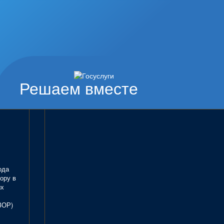
Решаем вместе
ода
ору в
ых
ЗОР)