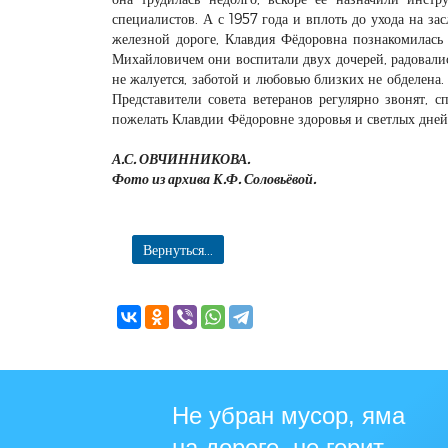
специалистов. А с 1957 года и вплоть до ухода на за
железной дороге, Клавдия Фёдоровна познакомилась
Михайловичем они воспитали двух дочерей, радовалис
не жалуется, заботой и любовью близких не обделена.
Представители совета ветеранов регулярно звонят, с
пожелать Клавдии Фёдоровне здоровья и светлых дне
А.С. ОВЧИННИКОВА.
Фото из архива К.Ф. Соловьёвой.
Вернуться...
Не убран мусор, яма
на дороге, не горит