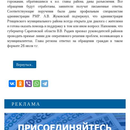
горожанам, обратившимся к и.о. главы района, даны разъяснения. Все
обращения будут отработаны, заявители получат письменные ответы.
Соответствующие поручения были даны профильным специалистам
администрации РМР. А.В. Жуковский подчеркнул, что администрация
Ртищевского муниципального района всегда открыта для диалога с жителями
и готова оказать помощь и поддержку в том или ином вопросе. Напомним, что
губернатор Саратовской области В.В. Радаев призвал руководителей районов
проводить прямые линии для оперативного решения проблем, возникающих в
муниципалитетах. Глава региона ответил на обращения граждан в таком
формате 26 июля т.г.
Вернуться...
РЕКЛАМА