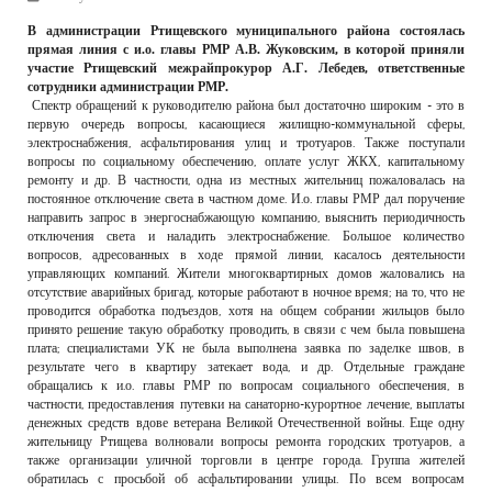
РЕКЛАМОДАТЕЛЯМ
В администрации Ртищевского муниципального района состоялась
прямая линия с и.о. главы РМР А.В. Жуковским, в которой приняли
ОБЪЯВЛЕНИЯ
участие Ртищевский межрайпрокурор А.Г. Лебедев, ответственные
сотрудники администрации РМР.
КОНТАКТЫ
Спектр обращений к руководителю района был достаточно широким - это в
первую очередь вопросы, касающиеся жилищно-коммунальной сферы,
электроснабжения, асфальтирования улиц и тротуаров. Также поступали
вопросы по социальному обеспечению, оплате услуг ЖКХ, капитальному
ремонту и др. В частности, одна из местных жительниц пожаловалась на
постоянное отключение света в частном доме. И.о. главы РМР дал поручение
направить запрос в энергоснабжающую компанию, выяснить периодичность
отключения света и наладить электроснабжение. Большое количество
вопросов, адресованных в ходе прямой линии, касалось деятельности
управляющих компаний. Жители многоквартирных домов жаловались на
отсутствие аварийных бригад, которые работают в ночное время; на то, что не
проводится обработка подъездов, хотя на общем собрании жильцов было
принято решение такую обработку проводить, в связи с чем была повышена
плата; специалистами УК не была выполнена заявка по заделке швов, в
результате чего в квартиру затекает вода, и др. Отдельные граждане
обращались к и.о. главы РМР по вопросам социального обеспечения, в
частности, предоставления путевки на санаторно-курортное лечение, выплаты
денежных средств вдове ветерана Великой Отечественной войны. Еще одну
жительницу Ртищева волновали вопросы ремонта городских тротуаров, а
также организации уличной торговли в центре города. Группа жителей
обратилась с просьбой об асфальтировании улицы. По всем вопросам