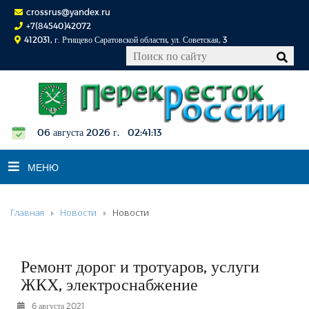
crossrus@yandex.ru
+7(84540)42072
412031, г. Ртищево Саратовской области, ул. Советская, 3
06 августа 2026 г. 02:41:14
МЕНЮ
Главная
Новости
Новости
НОВОСТИ
ОФИЦИАЛЬНО
К СВЕДЕНИЮ
Ремонт дорог и тротуаров, услуги
КОНКУРСЫ
ЖКХ, электроснабжение
ФОТОРЕПОРТАЖИ
6 августа 2021