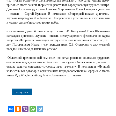
-По итогам областного онлайн-конкурса вокального искусства «Выше неба»
РЕКЛАМОДАТЕЛЯМ
призовые места заняли творческие работники Городского культурного центра.
Диплома I степени удостоены Наталья Мироненко и Елена Сидорова, диплома
ОБЪЯВЛЕНИЯ
II степени - Сергей Куликов. В номинации «Эстрадный вокал» дипломом
лауреата награждена Яна Таранова. Поздравляем с успешными выступлениями
КОНТАКТЫ
и желаем дальнейших творческих побед.
-Воспитанник Детской школы искусств им. В.В. Толкуновой Иван Шелепенко
награжден дипломом лауреата I степени международного фестиваля-конкурса
искусств «Феерия» в номинации инструментальное исполнительство, соло, 8-11
лет. Поздравляем Ивана и его преподавателя С.В. Степахину с заслуженной
победой и желаем дальнейших успехов.
-Областной трехсторонней комиссией по регулированию социально-трудовых
отношений подведены итоги областного конкурса «Коллективный договор -
основа защиты социально-трудовых прав граждан». В номинации «Лучший
коллективный договор в организациях непродовольственной сферы» 2 место
занял МДОУ «Детский сад №14 «Солнышко» г. Ртищево.
Вернуться...