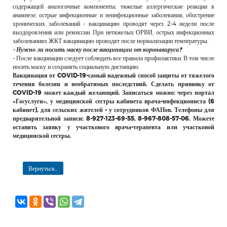
содержащей аналогичные компоненты; тяжелые аллергические реакции в
анамнезе; острые инфекционные и неинфекционные заболевания, обострение
хронических заболеваний - вакцинацию проводят через 2-4 недели после
выздоровления или ремиссии. При нетяжелых ОРВИ, острых инфекционных
заболеваниях ЖКТ вакцинацию проводят после нормализации температуры.
- Нужно ли носить маску после вакцинации от коронавируса?
- После вакцинации следует соблюдать все правила профилактики. В том числе
носить маску и сохранять социальную дистанцию.
Вакцинация от COVID-19-самый надежный способ защиты от тяжелого
течения болезни и необратимых последствий. Сделать прививку от
COVID-19 может каждый желающий. Записаться можно: через портал
«Госуслуги», у медицинской сестры кабинета врача-инфекциониста (6
кабинет), для сельских жителей - у сотрудников ФАПов. Телефоны для
предварительной записи: 8-927-123-69-55, 8-967-808-57-06. Можете
оставить заявку у участкового врача-терапевта или участковой
медицинской сестры.
Вернуться...