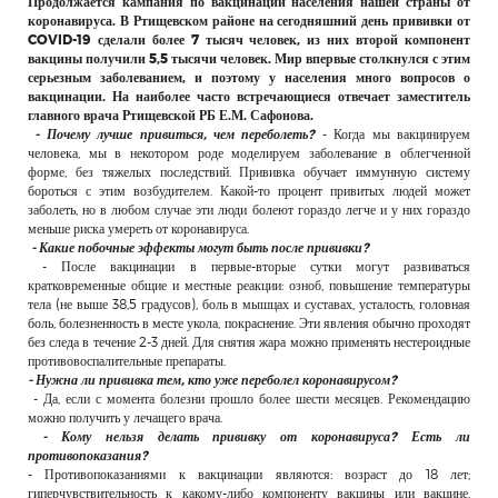
Продолжается кампания по вакцинации населения нашей страны от
РЕКЛАМОДАТЕЛЯМ
коронавируса. В Ртищевском районе на сегодняшний день прививки от
COVID-19 сделали более 7 тысяч человек, из них второй компонент
ОБЪЯВЛЕНИЯ
вакцины получили 5,5 тысячи человек. Мир впервые столкнулся с этим
серьезным заболеванием, и поэтому у населения много вопросов о
КОНТАКТЫ
вакцинации. На наиболее часто встречающиеся отвечает заместитель
главного врача Ртищевской РБ Е.М. Сафонова.
- Почему лучше привиться, чем переболеть?
- Когда мы вакцинируем
человека, мы в некотором роде моделируем заболевание в облегченной
форме, без тяжелых последствий. Прививка обучает иммунную систему
бороться с этим возбудителем. Какой-то процент привитых людей может
заболеть, но в любом случае эти люди болеют гораздо легче и у них гораздо
меньше риска умереть от коронавируса.
- Какие побочные эффекты могут быть после прививки?
- После вакцинации в первые-вторые сутки могут развиваться
кратковременные общие и местные реакции: озноб, повышение температуры
тела (не выше 38,5 градусов), боль в мышцах и суставах, усталость, головная
боль, болезненность в месте укола, покраснение. Эти явления обычно проходят
без следа в течение 2-3 дней. Для снятия жара можно применять нестероидные
противовоспалительные препараты.
- Нужна ли прививка тем, кто уже переболел коронавирусом?
- Да, если с момента болезни прошло более шести месяцев. Рекомендацию
можно получить у лечащего врача.
- Кому нельзя делать прививку от коронавируса? Есть ли
противопоказания?
- Противопоказаниями к вакцинации являются: возраст до 18 лет;
гиперчувствительность к какому-либо компоненту вакцины или вакцине,