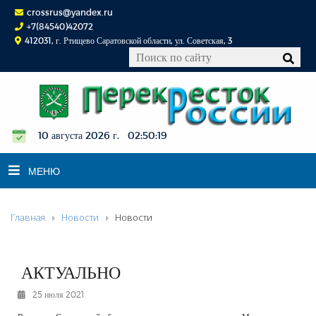
crossrus@yandex.ru
+7(84540)42072
412031, г. Ртищево Саратовской области, ул. Советская, 3
10 августа 2026 г. 02:50:20
МЕНЮ
Главная
Новости
Новости
НОВОСТИ
ОФИЦИАЛЬНО
К СВЕДЕНИЮ
АКТУАЛЬНО
КОНКУРСЫ
25 июля 2021
ФОТОРЕПОРТАЖИ