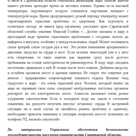
В июле в Саратовской области отмечалась аномальная жара. Многие жители
РЕКЛАМОДАТЕЛЯМ
нашего региона проводят время на местных пляжах. Однако из-за высокой
температуры окружающего воздуха становится ощутимым контраст с
ОБЪЯВЛЕНИЯ
температурой воды. Врачи предупреждают: резкий перепад температур может
спровоцировать серьезные проблемы со здоровьем. Как отдохнуть в
КОНТАКТЫ
солнечную погоду, не нанеся вред организму, расскажет врач Саратовской
областной службы спасения Николай Гунбин. «…Долгие заплывы в жару в
прохладной воде чреваты серьезными проблемами с сосудами, вплоть до
инфаркта и инсульта, особенно у неподготовленных людей. Может возникнуть
спазм артерий, спазм сосудов рук и ног. Это резкое повышение артериального
давления, нагрузка на сердце и мозг. Если человек немолодой уже и у него
есть гипертония, то такое занятие, как ныряние, сразу после долгого
пребывания на солнце категорически не рекомендуется. В воду надо заходить
постепенно, привыкать к ней. И только после этого плавать. Добавить нагрузку
и ослабить организм могут и крепкие напитки. Не секрет, что спиртное для
многих - традиционное сопровождение пляжного отдыха. Купание «под
градусом» в жару - это очень серьезный риск. Человек, который выпил, на
жаре не оценивает свои силы, совершает необдуманные поступки, организм
реагирует на это категорически плохо. Алкоголь вызывает очень резкое
ухудшение самочувствия. Если в холодную воду вы зашли в состоянии
опьянения, вы рискуете получить инсульт, остановку сердца. В экстренной
ситуации ни в коем случае не пытайтесь решить проблему в одиночку,
необходимо привлечь внимание к ситуации, попросить кого-то позвонить по
телефону 112, вызвать спасателей».
По материалам Управления обеспечения безопасности
жизнедеятельности населения правительства Саратовской области.