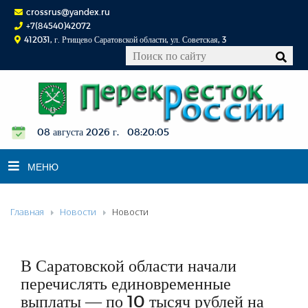
crossrus@yandex.ru
+7(84540)42072
412031, г. Ртищево Саратовской области, ул. Советская, 3
08 августа 2026 г. 08:20:06
МЕНЮ
Главная
Новости
Новости
НОВОСТИ
ОФИЦИАЛЬНО
К СВЕДЕНИЮ
В Саратовской области начали
КОНКУРСЫ
перечислять единовременные
выплаты — по 10 тысяч рублей на
ФОТОРЕПОРТАЖИ