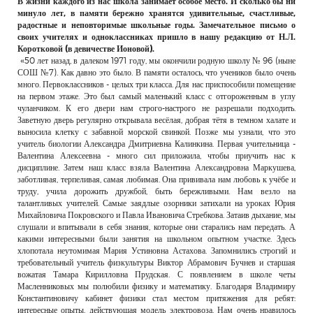
В жизни каждого из нас школа занимает особое место. И сколько бы ни
РЕКЛАМОДАТЕЛЯМ
минуло лет, в памяти бережно хранятся удивительные, счастливые,
радостные и неповторимые школьные годы. Замечательное письмо о
ОБЪЯВЛЕНИЯ
своих учителях и одноклассниках пришло в нашу редакцию от Н.Л.
Коротковой (в девичестве Ионовой).
КОНТАКТЫ
«50 лет назад, в далеком 1971 году, мы окончили родную школу № 96 (ныне
СОШ №7). Как давно это было. В памяти осталось, что учеников было очень
много. Первоклассников - целых три класса. Для нас приспособили помещение
на первом этаже. Это был самый маленький класс с отгороженным в углу
чуланчиком. К его двери нам строго-настрого не разрешали подходить.
Заветную дверь регулярно открывала весёлая, добрая тётя в темном халате и
выносила клетку с забавной морской свинкой. Позже мы узнали, что это
учитель биологии Александра Дмитриевна Калинкина. Первая учительница -
Валентина Алексеевна - много сил приложила, чтобы приучить нас к
дисциплине. Затем наш класс взяла Валентина Александровна Маркушева,
заботливая, терпеливая, самая любимая. Она прививала нам любовь к учёбе и
труду, учила дорожить дружбой, быть бережливыми. Нам везло на
талантливых учителей. Самые заядлые озорники затихали на уроках Юрия
Михайловича Покровского и Павла Ивановича Стребкова. Затаив дыхание, мы
слушали и впитывали в себя знания, которые они старались нам передать. А
какими интересными были занятия на школьном опытном участке. Здесь
хлопотала неутомимая Мария Устиновна Астахова. Запомнились строгий и
требовательный учитель физкультуры Виктор Абрамович Бучнев и старшая
вожатая Тамара Кирилловна Прудская. С появлением в школе четы
Масленниковых мы полюбили физику и математику. Благодаря Владимиру
Константиновичу кабинет физики стал местом притяжения для ребят:
интересные опыты, действующая модель электровоза. Нам очень нравилось