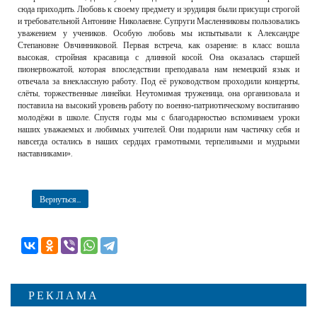
сюда приходить. Любовь к своему предмету и эрудиция были присущи строгой
и требовательной Антонине Николаевне. Супруги Масленниковы пользовались
уважением у учеников. Особую любовь мы испытывали к Александре
Степановне Овчинниковой. Первая встреча, как озарение: в класс вошла
высокая, стройная красавица с длинной косой. Она оказалась старшей
пионервожатой, которая впоследствии преподавала нам немецкий язык и
отвечала за внеклассную работу. Под её руководством проходили концерты,
слёты, торжественные линейки. Неутомимая труженица, она организовала и
поставила на высокий уровень работу по военно-патриотическому воспитанию
молодёжи в школе. Спустя годы мы с благодарностью вспоминаем уроки
наших уважаемых и любимых учителей. Они подарили нам частичку себя и
навсегда остались в наших сердцах грамотными, терпеливыми и мудрыми
наставниками».
Вернуться...
РЕКЛАМА