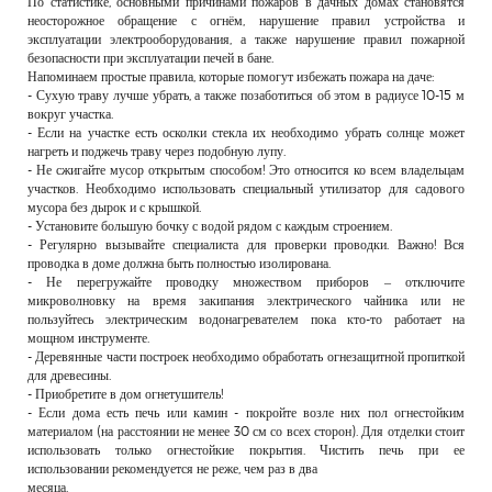
По статистике, основными причинами пожаров в дачных домах становятся
РЕКЛАМОДАТЕЛЯМ
неосторожное обращение с огнём, нарушение правил устройства и
эксплуатации электрооборудования, а также нарушение правил пожарной
ОБЪЯВЛЕНИЯ
безопасности при эксплуатации печей в бане.
Напоминаем простые правила, которые помогут избежать пожара на даче:
КОНТАКТЫ
- Сухую траву лучше убрать, а также позаботиться об этом в радиусе 10-15 м
вокруг участка.
- Если на участке есть осколки стекла их необходимо убрать солнце может
нагреть и поджечь траву через подобную лупу.
- Не сжигайте мусор открытым способом! Это относится ко всем владельцам
участков. Необходимо использовать специальный утилизатор для садового
мусора без дырок и с крышкой.
- Установите большую бочку с водой рядом с каждым строением.
- Регулярно вызывайте специалиста для проверки проводки. Важно! Вся
проводка в доме должна быть полностью изолирована.
- Не перегружайте проводку множеством приборов – отключите
микроволновку на время закипания электрического чайника или не
пользуйтесь электрическим водонагревателем пока кто-то работает на
мощном инструменте.
- Деревянные части построек необходимо обработать огнезащитной пропиткой
для древесины.
- Приобретите в дом огнетушитель!
- Если дома есть печь или камин - покройте возле них пол огнестойким
материалом (на расстоянии не менее 30 см со всех сторон). Для отделки стоит
использовать только огнестойкие покрытия. Чистить печь при ее
использовании рекомендуется не реже, чем раз в два
месяца.