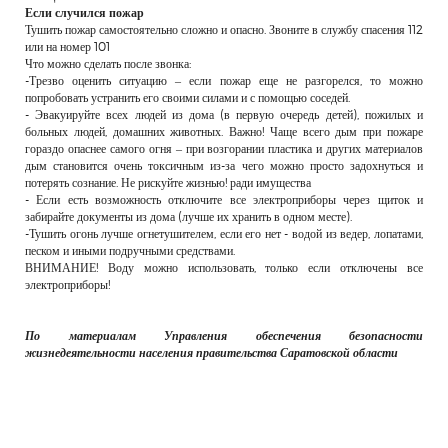
Если случился пожар
Тушить пожар самостоятельно сложно и опасно. Звоните в службу спасения 112
или на номер 101
Что можно сделать после звонка:
-Трезво оценить ситуацию – если пожар еще не разгорелся, то можно
попробовать устранить его своими силами и с помощью соседей.
- Эвакуируйте всех людей из дома (в первую очередь детей), пожилых и
больных людей, домашних животных. Важно! Чаще всего дым при пожаре
гораздо опаснее самого огня – при возгорании пластика и других материалов
дым становится очень токсичным из-за чего можно просто задохнуться и
потерять сознание. Не рискуйте жизнью! ради имущества
- Если есть возможность отключите все электроприборы через щиток и
забирайте документы из дома (лучше их хранить в одном месте).
-Тушить огонь лучше огнетушителем, если его нет - водой из ведер, лопатами,
песком и иными подручными средствами.
ВНИМАНИЕ! Воду можно использовать, только если отключены все
электроприборы!
По материалам Управления обеспечения безопасности
жизнедеятельности населения
правительства Саратовской области