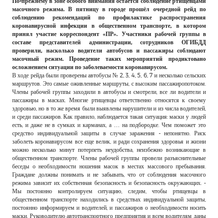
По-прежнему в зоне особого внимания остаётся соблюдение ртищевцами
РЕКЛАМОДАТЕЛЯМ
масочного режима. В пятницу в городе прошёл очередной рейд по
соблюдению рекомендаций по профилактике распространения
ОБЪЯВЛЕНИЯ
коронавирусной инфекции в общественном транспорте, в котором
принял участие корреспондент «ПР». Участники рабочей группы в
КОНТАКТЫ
составе представителей администрации, сотрудников ОГИБДД
проверили, насколько водители автобусов и пассажиры соблюдают
масочный режим. Проведение таких мероприятий продиктовано
осложнением ситуации по заболеваемости коронавирусом.
В ходе рейда были проверены автобусы № 2, 3, 4, 5, 6, 7 и несколько сельских
маршрутов. Это самые оживленные маршруты, с высоким пассажиропотоком.
Члены рабочей группы заходили в автобусы и смотрели, все ли водители и
пассажиры в масках. Многие ртищевцы ответственно относятся к своему
здоровью, но в то же время были выявлены нарушители и из числа водителей,
и среди пассажиров. Как правило, наблюдается такая ситуация: маски у людей
есть, и даже не в сумках и карманах, а … на подбородке. Чем поможет это
средство индивидуальной защиты в случае заражения - непонятно. Риск
заболеть коронавирусом все еще велик, и ради сохранения здоровья и жизни
можно несколько минут потерпеть неудобства, неизбежно возникающие в
общественном транспорте. Члены рабочей группы провели разъяснительные
беседы о необходимости ношения масок в местах массового пребывания.
Граждане должны понимать и не забывать, что от соблюдения масочного
режима зависит их собственная безопасность и безопасность окружающих. -
Мы постоянно контролируем ситуацию, следим, чтобы ртищевцы в
общественном транспорте находились в средствах индивидуальной защиты,
постоянно информируем и водителей, и пассажиров о необходимости носить
маски. Руководителю автотранспортного предприятия и всем водителям даны