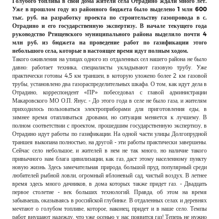
Голубого топлива в свои дома жители села Отрадино ждали много лет.
РЕКЛАМОДАТЕЛЯМ
Уже в прошлом году из районного бюджета было выделено 1 млн 600
тыс. руб. на разработку проекта по строительству газопровода в с.
ОБЪЯВЛЕНИЯ
Отрадино и его государственную экспертизу. В начале текущего года
руководство Ртищевского муниципального района выделило почти 4
КОНТАКТЫ
млн руб. из бюджета на проведение работ по газификации этого
небольшого села, которые в настоящее время идут полным ходом.
Такого оживления на улицах одного из отдаленных сел нашего района не было
давно: работает техника, специалисты укладывают газовую трубу. Уже
практически готовы 4,5 км траншеи, в которую уложено более 2 км газовой
трубы, установлено два газораспределительных шкафа. О том, как идут дела в
Отрадино, корреспондент «ПР» побеседовал с главой администрации
Макаровского МО О.П. Янус. - До этого года в селе не было газа, и жителям
приходилось пользоваться электроприборами для приготовления еды, в
зимнее время отапливаться дровами, но ситуация меняется к лучшему. В
полном соответствии с проектом, прошедшим государственную экспертизу, в
Отрадино идут работы по газификации. На одной части улицы Долгопрудной
траншея выкопана полностью, на другой - эти работы практически завершены.
Сейчас село небольшое, и жителей в нем не так много, но наличие такого
привычного нам блага цивилизации, как газ, даст этому населенному пункту
новую жизнь. Здесь замечательная природа, большой пруд, популярный среди
любителей рыбной ловли, огромный яблоневый сад, чистый воздух. В летнее
время здесь много дачников, в дома которых также придет газ. - Двадцать
первое столетие - век больших технологий. Правда, об этом на время
забываешь, оказываясь в российской глубинке. В отдаленных селах и деревнях
мечтают о голубом топливе, которое, наконец, придет и в наше село. Темпы
работ внушают надежду, что уже осенью у нас появится газ! Теперь не нужно