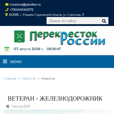
crossrus@yandex.ru
+7(84540)42072
412031, г. Ртищево Саратовской области, ул. Советская, 3
07 августа 2026 г. 08:16:48
МЕНЮ
Главная
Новости
Новости
НОВОСТИ
ОФИЦИАЛЬНО
К СВЕДЕНИЮ
ВЕТЕРАН - ЖЕЛЕЗНОДОРОЖНИК
КОНКУРСЫ
1 августа 2021
ФОТОРЕПОРТАЖИ