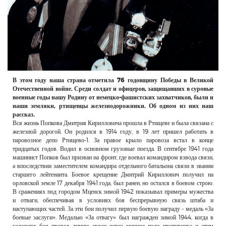
В этом году наша страна отметила 76 годовщину Победы в Великой
Отечественной войне. Среди солдат и офицеров, защищавших в суровые
военные годы нашу Родину от немецко-фашистских захватчиков, были и
наши земляки, ртищевцы железнодорожники. Об одном из них наш
рассказ.
Вся жизнь Попкова Дмитрия Кирилловича прошла в Ртищеве и была связана с
железной дорогой. Он родился в 1914 году, в 19 лет пришел работать в
паровозное депо Ртищево-1. За правое крыло паровоза встал в конце
тридцатых годов. Водил в основном грузовые поезда. В сентябре 1941 года
машинист Попков был призван на фронт, где воевал командиром взвода связи,
а впоследствии заместителем командира отдельного батальона связи в звании
старшего лейтенанта. Боевое крещение Дмитрий Кириллович получил на
орловской земле 17 декабря 1941 года, был ранен, но остался в боевом строю.
В сражениях под городом Мценск зимой 1942 показывал примеры мужества
и отваги, обеспечивая в условиях боя беспрерывную связь штаба и
наступающих частей. За эти бои получил первую боевую награду - медаль «За
боевые заслуги». Медалью «За отвагу» был награжден зимой 1944, когда в
условиях боя провел линию связи через минное поле противника и этим