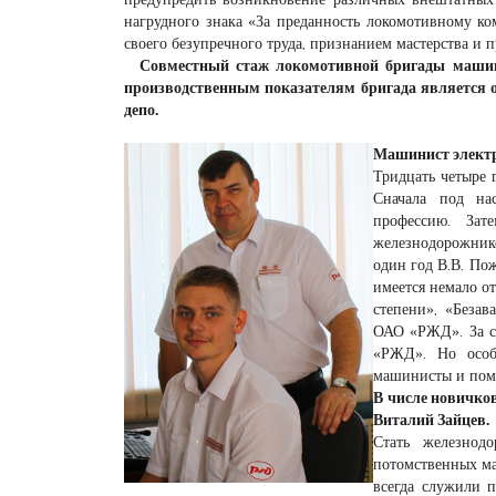
нагрудного знака «За преданность локомотивному ко
своего безупречного труда, признанием мастерства и 
Совместный стаж локомотивной бригады машини
производственным показателям бригада является 
депо.
Машинист электр
Тридцать четыре 
Сначала под на
профессию. Зат
железнодорожнико
один год В.В. По
имеется немало о
степени», «Беза
ОАО «РЖД». За с
«РЖД». Но особ
машинисты и помо
В числе новичко
Виталий Зайцев.
Стать железнод
потомственных ма
всегда служили 