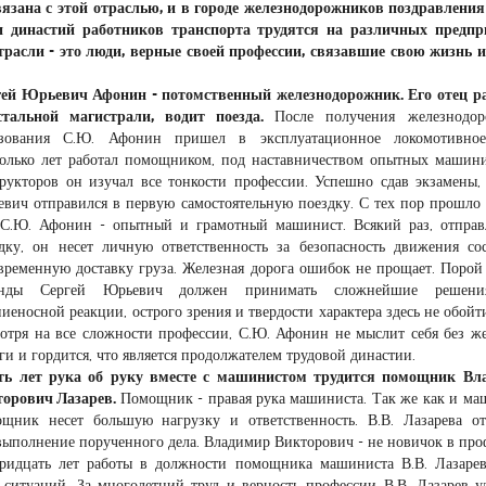
язана с этой отраслью, и в городе железнодорожников поздравления
ли династий работников транспорта трудятся на различных предпр
трасли - это люди, верные своей профессии, связавшие свою жизнь и
ей Юрьевич Афонин - потомственный железнодорожник. Его отец р
стальной магистрали, водит поезда.
После получения железнодор
азования С.Ю. Афонин пришел в эксплуатационное локомотивное
олько лет работал помощником, под наставничеством опытных машин
рукторов он изучал все тонкости профессии. Успешно сдав экзамены,
вич отправился в первую самостоятельную поездку. С тех пор прошло
 С.Ю. Афонин - опытный и грамотный машинист. Всякий раз, отправ
дку, он несет личную ответственность за безопасность движения со
временную доставку груза. Железная дорога ошибок не прощает. Порой
унды Сергей Юрьевич должен принимать сложнейшие решени
иеносной реакции, острого зрения и твердости характера здесь не обойти
отря на все сложности профессии, С.Ю. Афонин не мыслит себя без ж
ги и гордится, что является продолжателем трудовой династии.
ть лет рука об руку вместе с машинистом трудится помощник Вл
торович Лазарев.
Помощник - правая рука машиниста. Так же как и ма
щник несет большую нагрузку и ответственность. В.В. Лазарева о
выполнение порученного дела. Владимир Викторович - не новичок в про
ридцать лет работы в должности помощника машиниста В.В. Лазаре
ситуаций. За многолетний труд и верность профессии В.В. Лазарев у