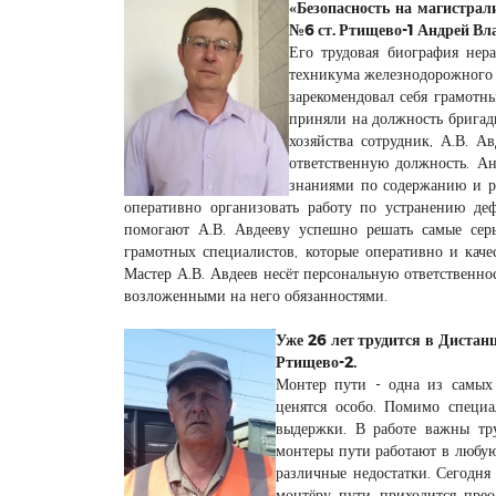
«Безопасность на магистрал
№6 ст. Ртищево-1 Андрей Вл
Его трудовая биография нер
техникума железнодорожного т
зарекомендовал себя грамотн
приняли на должность бригад
хозяйства сотрудник, А.В. А
ответственную должность. А
знаниями по содержанию и р
оперативно организовать работу по устранению д
помогают А.В. Авдееву успешно решать самые серь
грамотных специалистов, которые оперативно и каче
Мастер А.В. Авдеев несёт персональную ответственно
возложенными на него обязанностями.
Уже 26 лет трудится в Дистан
Ртищево-2.
Монтер пути - одна из самых 
ценятся особо. Помимо специа
выдержки. В работе важны тру
монтеры пути работают в любую
различные недостатки. Сегодня
монтёру пути приходится прео