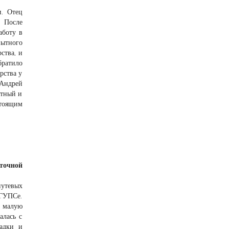
. Отец
. После
аботу в
пытного
ства, и
братило
рства у
Андрей
отный и
тоящим
сточной
путевых
мГУПСе.
ю малую
алась с
ладки и