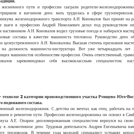
радиций.
жизненного пути и профессии сыграли родители-железнодорожники
трщиком в вагонном депо, мать трудилась в сфере грузоперевозок
никума железнодорожного транспорта А.Н. Коновалов был принят на р
ые шаги в профессию Андрей Николаевич делал под руководством о
 наставником А.Н. Коновалов водил грузовые поезда и набирался мастер
зовые составы в качестве машиниста тепловоза. Руководство депо о
 и целеустремленного А.Н. Коновалова. Высшая степень признания масте
 на должность машиниста-инструктора. Вот уже четырнадцать лет 
ющих машинистов особенностям профессии. Очень ответственный, грам
овалов зарекомендовал себя высококлассным специалистом, нас
- технолог 2 категории производственного участка Ртищево Юго-Во
о подвижного состава.
венный железнодорожник. С детства он мечтал, как отец, работать на 
анием и ремонтом пути. Профессию железнодорожника он освоил в Са
 вуза А.Е. Опарин дипломированным специалистом вернулся на сво
у в локомотивное депо. Трудовая деятельность Андрея Евгеньевича нач
нту тепловозов. В течение года молодой специалист устранял непо