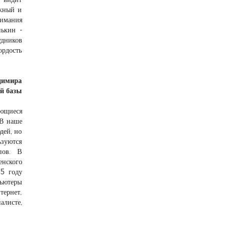
ожный и
имания
нькин -
удников
ордость
димира
ой базы
ющиеся
 В наше
дей, но
ьзуются
пов. В
нского
15 году
ьютеры
тернет,
алисте,