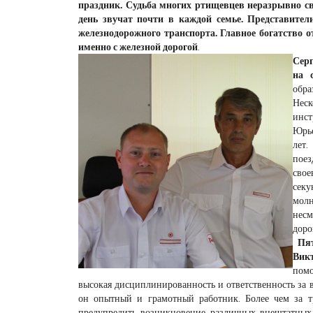
праздник. Судьба многих ртищевцев неразрывно св
день звучат почти в каждой семье. Представите
железнодорожного транспорта. Главное богатство о
именно с железной дорогой
.
Серг
на 
обр
Неск
инст
Юрье
лет.
поез
свое
сек
молн
несм
доро
Пя
Вик
помо
высокая дисциплинированность и ответственность за 
он опытный и грамотный работник. Более чем за т
предупредить возникновение различных внештатных 