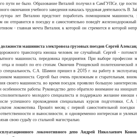
го пути не было. Образование Виталий получил в СамГУПСе, где пости
ного окончания учебного заведения началась трудовая деятельность В. За
лутора лет Виталию предстоит поработать помощником машиниста, 
м он отправится в поездку и самостоятельно поведёт железнодорожный 
тивом - главная мечта Виталия, к которой он стремится и которой неп
 должности машиниста электровоза грузовых поездов Сергей Алекса
дорожного транспорта юноша человек не случайный. Сергей - потомс
ытного машиниста, передовика предприятия. При выборе профессии 
у отца и пошёл по его стопам. Окончив Ртищевский политехнический 
 специальность, С.А. Шамин пришел в 2015 г. на работу в эксплуата
ником машиниста. Сергей был очень прилежным и старательным, вним
ния своего машиниста, во время поездок проявлял большую заинтересов
 и особенности работы. Руководство депо обратило внимание на инициат
сполнительного молодого специалиста и поддержало желание юноши 
осле успешного прохождения специальных курсов подготовки, С.А.
ультом локомотива. Прошёл месяц с первой самостоятельной поездки 
ответственности и выносливости, и одновременно интересная и увлекат
язав свою судьбу со стальной магистралью.
сплуатационного локомотивного депо Андрей Николаевич Конов