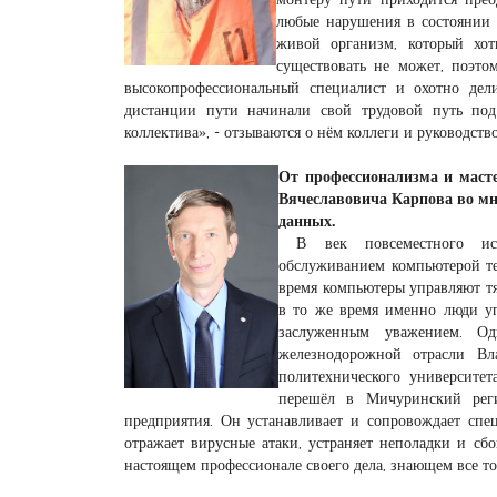
любые нарушения в состоянии 
живой организм, который хо
существовать не может, поэтом
высокопрофессиональный специалист и охотно дел
дистанции пути начинали свой трудовой путь под 
коллектива», - отзываются о нём коллеги и руководст
От профессионализма и маст
Вячеславовича Карпова во мн
данных.
В век повсеместного испо
обслуживанием компьютерой те
время компьютеры управляют т
в то же время именно люди уп
заслуженным уважением. Од
железнодорожной отрасли Вл
политехнического университет
перешёл в Мичуринский реги
предприятия. Он устанавливает и сопровождает спе
отражает вирусные атаки, устраняет неполадки и сбо
настоящем профессионале своего дела, знающем все 