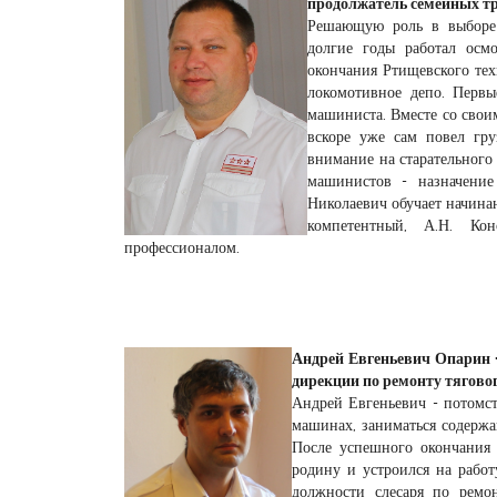
продолжатель семейных т
Решающую роль в выборе 
долгие годы работал осмо
окончания Ртищевского тех
локомотивное депо. Перв
машиниста. Вместе со своим
вскоре уже сам повел гру
внимание на старательного
машинистов - назначение
Николаевич обучает начина
компетентный, А.Н. Кон
профессионалом.
Андрей Евгеньевич Опарин 
дирекции по ремонту тяговог
Андрей Евгеньевич - потомст
машинах, заниматься содерж
После успешного окончания
родину и устроился на работ
должности слесаря по ремо