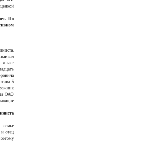
оценкой
ет. По
тивном
иниста.
ваивал
 языке
вадцать
оровича
отива 3
рожник
нта ОАО
нающие
шиниста
 семье
 и отец
поэтому