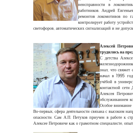
неисправности в локомоти
работников. Андрей Евгенье
ремонтов локомотивов по га
контролирует работу устройс
светофоров, автоматических сигнализаций и не допуск
Алексей Петрови
трудились на пре
С детства Алекс
железнодорожнико
знал, что свяжет
начал в 1995 год
учёбой в универс
контактной сети 
Алексея Петрови
обслуживанием ко
Особое внимание в
Во-первых, сфера деятельности связана с высоким на
опасности. Сам А.П. Петухов приучен в работе к ст
Алексее Петровиче как о грамотном специалисте, оп