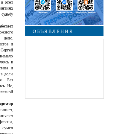
 в этот
иятиях
 судьбу
аботает
ОБЪЯВЛЕНИЯ
ожного
 депо.
истов и
undefined
 Сергей
 немало
ляясь в
става и
 в доли
я. Без
сь. Но,
елезной
адимир
шинист,
тличают
фессии,
в сумел
достоен