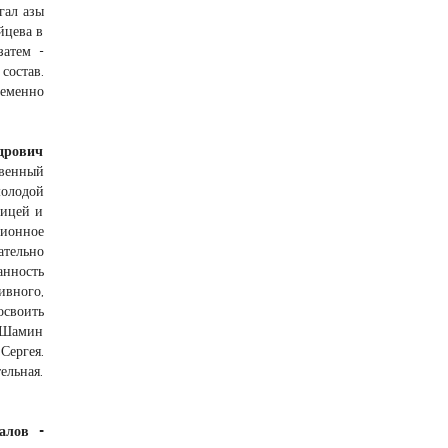
гал азы
йцева в
затем -
состав.
ременно
ндрович
твенный
молодой
лицей и
ционное
ательно
анность
ивного,
освоить
 Шамин
Сергея.
ельная.
алов -