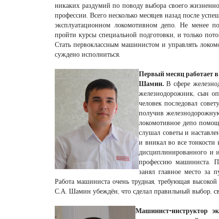
никаких раздумий по поводу выбора своего жизненно
профессии. Всего несколько месяцев назад после успеш
эксплуатационном локомотивном депо. Не менее по
пройти курсы специальной подготовки, и только пото
Стать первоклассным машинистом и управлять локомо
суждено исполниться.
Первый месяц работает в
Шамин.
В сфере железно
железнодорожник, сын оп
человек последовал совет
получив железнодорожную
локомотивное депо помощ
слушал советы и наставле
и вникал во все тонкости
дисциплинированного и и
профессию машиниста. П
занял главное место за п
Работа машиниста очень трудная, требующая высокой 
С.А. Шамин убеждён, что сделал правильный выбор, св
Машинист-инструктор эк