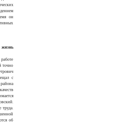
ческих
едением
ремя он
отивных
 жизнь
 работе
й точно
етрович
мещал с
 района
качеств
имается
овский.
 труда.
ышенной
ются об