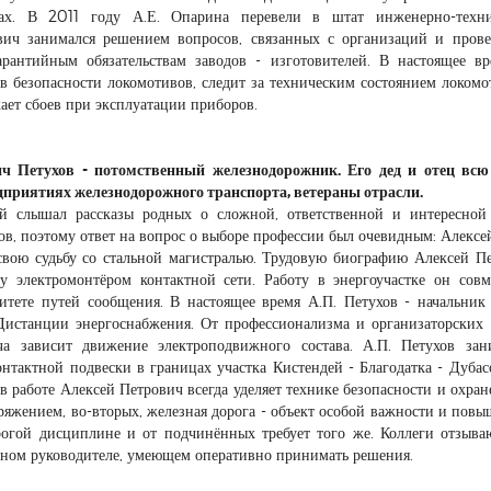
вах. В 2011 году А.Е. Опарина перевели в штат инженерно-техни
вич занимался решением вопросов, связанных с организаций и пров
рантийным обязательствам заводов - изготовителей. В настоящее в
тв безопасности локомотивов, следит за техническим состоянием локом
ает сбоев при эксплуатации приборов.
ч Петухов - потомственный железнодорожник. Его дед и отец всю
дприятиях железнодорожного транспорта, ветераны отрасли.
ей слышал рассказы родных о сложной, ответственной и интересной
в, поэтому ответ на вопрос о выборе профессии был очевидным: Алексе
 свою судьбу со стальной магистралью. Трудовую биографию Алексей П
у электромонтёром контактной сети. Работу в энергоучастке он сов
итете путей сообщения. В настоящее время А.П. Петухов - начальник
Дистанции энергоснабжения. От профессионализма и организаторских 
ча зависит движение электроподвижного состава. А.П. Петухов зан
нтактной подвески в границах участка Кистендей - Благодатка - Дубас
 работе Алексей Петрович всегда уделяет технике безопасности и охране
пряжением, во-вторых, железная дорога - объект особой важности и пов
рогой дисциплине и от подчинённых требует того же. Коллеги отзыва
ытном руководителе, умеющем оперативно принимать решения.