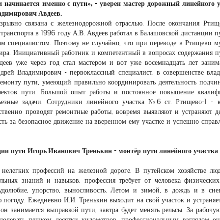
и начинается именно с пути», - уверен мастер дорожный линейного 
адимирович Авдеев.
азрывно связана с железнодорожной отраслью. После окончания Ртищ
ранспорта в 1996 году А.В. Авдеев работал в Балашовской дистанции пу
ым специалистом. Поэтому не случайно, что при переводе в Ртищево 
ира. Инициативный работник и компетентный в вопросах содержания п
вдеев уже через год стал мастером и вот уже восемнадцать лет заним
ндрей Владимирович - первоклассный специалист, в совершенстве вл
емонту пути, умеющий правильно координировать деятельность подчи
ефектов пути. Большой опыт работы и постоянное повышение квали
езные задачи. Сотрудники линейного участка №6 ст. Ртищево-1 - 
ственно проводят ремонтные работы, вовремя выявляют и устраняют д
сть за безопасное движение на вверенном ему участке и успешно справл
ции пути Игорь Иванович Тренькин - монтёр пути линейного участка
нелегких профессий на железной дороге. В путейском хозяйстве лю
льных знаний и навыков, профессия требует от человека физически
долюбие, упорство, выносливость. Летом и зимой, в дождь и в сне
 погоду. Ежедневно И.И. Тренькин выходит на свой участок и устраняе
 он занимается выправкой пути, завтра будет менять рельсы. За рабочу
долевать пешком десятки километров, профессиональным взглядом о