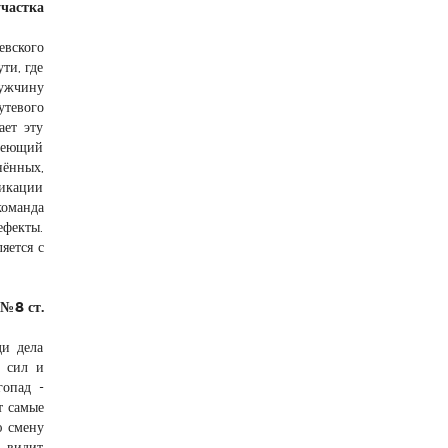
участка
евского
ти, где
мужчину
утевого
ает эту
адеющий
нённых,
фикации
команда
ефекты.
яется с
 №8 ст.
ди дела
х сил и
гопад -
т самые
ю смену
н видит