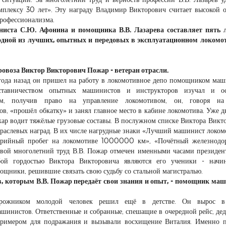
мплексу 30 лет». Эту награду Владимир Викторович считает высокой 
профессионализма.
ста С.Ю. Афонина и помощника В.В. Лазарева составляет пять л
одной из лучших, опытных и передовых в эксплуатационном локомо
овоза Виктор Викторович Пожар - ветеран отрасли.
года назад он пришел на работу в локомотивное депо помощником маш
ставничеством опытных машинистов и инструкторов изучал и ос
ем, получив право на управление локомотивом, он, говоря на
в, «прошёл обкатку» и занял главное место в кабине локомотива. Уже д
жар водит тяжёлые грузовые составы. В послужном списке Виктора Викт
траслевых наград. В их числе нагрудные знаки «Лучший машинист локом
варийный пробег на локомотиве 1000000 км», «Почётный железнодо
вой многолетний труд В.В. Пожар отмечен именными часами президе
ой гордостью Виктора Викторовича являются его ученики - начи
щники, решившие связать свою судьбу со стальной магистралью.
в, которым В.В. Пожар передаёт свои знания и опыт, - помощник ма
орожником молодой человек решил ещё в детстве. Он вырос в
шинистов. Ответственные и собранные, спешащие в очередной рейс, дед
примером для подражания и вызывали восхищение Виталия. Именно 