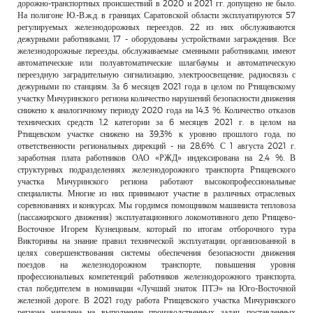
дорожно-транспортных происшествий в 2020 и 2021 гг. допущено не было.
На полигоне Ю.-В.ж.д. в границах Саратовской области эксплуатируются 57
регулируемых железнодорожных переездов, 22 из них обслуживаются
дежурными работниками, 17 - оборудованы устройствами заграждения. Все
железнодорожные переезды, обслуживаемые сменными работниками, имеют
автоматические или полуавтоматические шлагбаумы и автоматическую
переездную заградительную сигнализацию, электроосвещение, радиосвязь с
дежурными по станциям. За 6 месяцев 2021 года в целом по Ртищевскому
участку Мичуринского региона количество нарушений безопасности движения
снижено к аналогичному периоду 2020 года на 14,3 %. Количество отказов
технических средств 1,2 категории за 6 месяцев 2021 г. в целом на
Ртищевском участке снижено на 39,3% к уровню прошлого года, по
ответственности региональных дирекций - на 28,6%. С 1 августа 2021 г.
заработная плата работников ОАО «РЖД» индексирована на 2,4 %. В
структурных подразделениях железнодорожного транспорта Ртищевского
участка Мичуринского региона работают высокопрофессиональные
специалисты. Многие из них принимают участие в различных отраслевых
соревнованиях и конкурсах. Мы гордимся помощником машиниста тепловоза
(пассажирского движения) эксплуатационного локомотивного депо Ртищево-
Восточное Игорем Кузнецовым, который по итогам отборочного тура
Викторины на знание правил технической эксплуатации, организованной в
целях совершенствования системы обеспечения безопасности движения
поездов на железнодорожном транспорте, повышения уровня
профессиональных компетенций работников железнодорожного транспорта,
стал победителем в номинации «Лучший знаток ПТЭ» на Юго-Восточной
железной дороге. В 2021 году работа Ртищевского участка Мичуринского
региона нацелена на выполнение производственных задач, поставленных