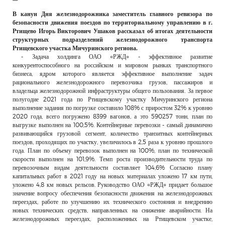
РЕКЛАМОДАТЕЛЯМ
В канун Дня железнодорожника заместитель главного ревизора по
безопасности движения поездов по территориальному управлению в г.
ОБЪЯВЛЕНИЯ
Ртищево Игорь Викторович Ушаков рассказал об итогах деятельности
структурных подразделений железнодорожного транспорта
КОНТАКТЫ
Ртищевского участка Мичуринского региона.
- Задача холдинга ОАО «РЖД» - эффективное развитие
конкурентоспособного на российском и мировом рынках транспортного
бизнеса, ядром которого является эффективное выполнение задач
рационального железнодорожного перевозчика грузов, пассажиров и
владельца железнодорожной инфраструктуры общего пользования. За первое
полугодие 2021 года по Ртищевскому участку Мичуринского региона
выполнение задания по погрузке составило 108% с приростом 32% к уровню
2020 года, всего погружено 8399 вагонов, а это 590257 тонн, план по
выгрузке выполнен на 100,5%. Контейнерные перевозки - самый динамично
развивающийся грузовой сегмент, количество транзитных контейнерных
поездов, проходящих по участку, увеличилось в 2,5 раза к уровню прошлого
года. План по объему перевозок выполнен на 100%, план по технической
скорости выполнен на 101,9%. Темп роста производительности труда по
перевозочным видам деятельности составляет 104,6% Согласно плану
капитальных работ в 2021 году на новых материалах уложено 17 км пути,
уложено 4,8 км новых рельсов. Руководство ОАО «РЖД» придает большое
значение вопросу обеспечения безопасности движения на железнодорожных
переездах, работе по улучшению их технического состояния и внедрению
новых технических средств, направленных на снижение аварийности. На
железнодорожных переездах, расположенных на Ртищевском участке,