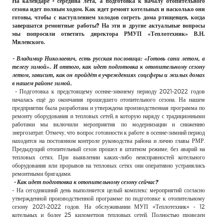
На календаре - середина лета, а подготовка к началу отопительного
РЕКЛАМОДАТЕЛЯМ
сезона идет полным ходом. Как идет ремонт котельных и насколько они
готовы, чтобы с наступлением холодов согреть дома ртищевцев, когда
ОБЪЯВЛЕНИЯ
завершатся ремонтные работы? На эти и другие актуальные вопросы
мы попросили ответить директора РМУП «Теплотехник» В.Н.
КОНТАКТЫ
Милевского.
- Владимир Николаевич, есть русская пословица: «Готовь сани летом, а
телегу зимой». И оттого, как идет подготовка к отопительному сезону
летом, зависит, как он пройдёт в учреждениях соцсферы и жилых домах
в нашем районе зимой.
- Подготовка к предстоящему осенне-зимнему периоду 2021-2022 годов
началась ещё до окончания прошедшего отопительного сезона. На нашем
предприятии была разработана и утверждена производственная программа по
ремонту оборудования и тепловых сетей, в которую наряду с традиционными
работами мы включили мероприятия по модернизации и снижению
энергозатрат. Отмечу, что вопрос готовности к работе в осенне-зимний период
находится на постоянном контроле руководства района и лично главы РМР.
Предыдущий отопительный сезон прошел в штатном режиме, без аварий на
тепловых сетях. При выявлении каких-либо неисправностей котельного
оборудования или прорывов на тепловых сетях они оперативно устранялись
ремонтными бригадами.
- Как идет подготовка к отопительному сезону сейчас?
- На сегодняшний день выполняется целый комплекс мероприятий согласно
утвержденной производственной программе по подготовке к отопительному
сезону 2021-2022 годов. На обслуживании МУП «Теплотехник» - 12
котельных и более 25 километров тепловых сетей. Полностью проведен