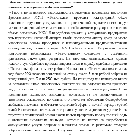
- Как вы работаете с теми, кто не оплачивает потребленные услуги по
отоплению и горячему водоснабжению?
- Работа по взысканию задолженности с населения проводится постоянно.
Представители МУП «Теплотехник» проводят поквартирный обход
должников, вручают уведомления о просроченной задолженности, ведут
разъяснительную работу с населением о необходимости регулярно и в полном
объеме оплачивать ЖКУ. Для удобства граждан у сотрудников предприятия
есть переносной кассовый аппарат, чтобы произвести оплату сразу на месте.
Аналогичная работа проводится с индивидуальными предпринимателями,
имеющими задолженность перед МУП «Теплотехник». Регулярные рейды,
проводимые работниками «Теплотехника» совместно с судебными
приставами, также дают результат. На злостных неплательщиков юристы
подают в суд. Судебные приказы направляются в службу судебных приставов,
в Пенсионный фонд, по месту работы. Из поданных «Теплотехником» с начала
года более 100 исковых заявлений на сумму около 5 млн рублей собрано на
сегодняшний день 3 млн 250 тыс. рублей. На конец года мы планируем выйти
на показатели ниже аналогичных показателей по задолженности прошлого
года, то есть показать положительную динамику по ликвидации долга. Наше
предприятие полностью выполняет обязательства по заключенному с
газовиками соглашению по оплате, что помогает обеспечить бесперебойное
снабжение населения и объектов социальной сферы в летний период горячей
водой. К сожалению, платежная дисциплина у нас не на должном уровне. Из-за
отсутствия технической возможности нельзя прекратить подачу горячей воды
и отопления нерадивым жильцам, которые не платят за потребленные
коммунальные услуги вовремя и в полном объеме. В результате страдают
добросовестные плательщики. Ситуация с поставкой газа в котельные