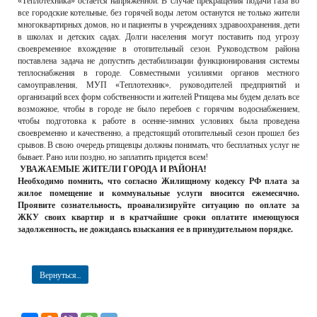
«Теплотехника» остается напряженной. В случае прекращения подачи газа во
все городские котельные, без горячей воды летом останутся не только жители
многоквартирных домов, но и пациенты в учреждениях здравоохранения, дети
в школах и детских садах. Долги населения могут поставить под угрозу
своевременное вхождение в отопительный сезон. Руководством района
поставлена задача не допустить дестабилизации функционирования системы
теплоснабжения в городе. Совместными усилиями органов местного
самоуправления, МУП «Теплотехник», руководителей предприятий и
организаций всех форм собственности и жителей Ртищева мы будем делать все
возможное, чтобы в городе не было перебоев с горячим водоснабжением,
чтобы подготовка к работе в осенне-зимних условиях была проведена
своевременно и качественно, а предстоящий отопительный сезон прошел без
срывов. В свою очередь ртищевцы должны понимать, что бесплатных услуг не
бывает. Рано или поздно, но заплатить придется всем!
УВАЖАЕМЫЕ ЖИТЕЛИ ГОРОДА И РАЙОНА!
Необходимо помнить, что согласно Жилищному кодексу РФ плата за
жилое помещение и коммунальные услуги вносится ежемесячно.
Проявите сознательность, проанализируйте ситуацию по оплате за
ЖКУ своих квартир и в кратчайшие сроки оплатите имеющуюся
задолженность, не дожидаясь взыскания ее в принудительном порядке.
Вернуться...