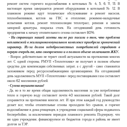
ремонт систем горячего водоснабжения в котельных № 4, 5, 6, 11, 13. В
настоящее время завершается ремонт оборудования в котельной № 12. В
плановом режиме идут техническое обслуживание и ремонт насосов,
теплообменников, котлов на ГВС и отопление, режимно-наладочные
испытания котлов, ремонт теплоизоляции теплотрасс, ревизия и замена
запорной арматуры, покраска стоек. На сегодняшний день готовность
предприятия к началу отопительного сезона составляет 80%.
- На страницах нашей газеты мы не раз писали о том, что проблема
неплатежей в жилищнокоммунальном комплексе приобрела хронический
характер. Из-за долгов недобросовестных потребителей страдают в
первую очередь те, кто своевременно и в полном объеме оплачивает ЖКУ.
- Вопрос действительно не теряет своей актуальности на протяжении многих
лет. С одной стороны, РМУП «Теплотехник» не получает в полном объеме
средства для компенсации собственных затрат, а с другой - само становится
заложником перед ресурсоснабжающими организациями. На сегодняшний
день задолженность МУП «Теплотехник» перед поставщиками газа составляет
около 62 миллионов рублей.
- Сумма внушительная!
- Да, но в то же время общая задолженность населения за уже потребленные
тепло и горячую воду составляет почти 40 миллионов рублей. Такой долг
сохраняется на протяжении многих лет. И при этом каждый год руководство
делает все, чтобы отопительные сезоны проходили без срывов, и горячее
водоснабжение в дома ртищевцев, в учреждения социальной сферы подавалось
бесперебойно, за исключением периодов планового ремонта. Подчеркну, что
ни одно учреждение, финансируемое из бюджетов города и района, не имеет
долгов за ТЭР.