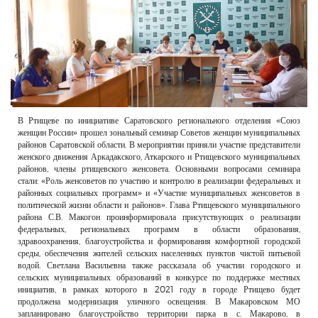
РЕКЛАМОДАТЕЛЯМ
ОБЪЯВЛЕНИЯ
КОНТАКТЫ
В Ртищеве по инициативе Саратовского регионального отделения «Союз
женщин России» прошел зональный семинар Советов женщин муниципальных
районов Саратовской области. В мероприятии приняли участие представители
женского движения Аркадакского, Аткарского и Ртищевского муниципальных
районов, члены ртищевского женсовета. Основными вопросами семинара
стали: «Роль женсоветов по участию и контролю в реализации федеральных и
районных социальных программ» и «Участие муниципальных женсоветов в
политической жизни области и районов». Глава Ртищевского муниципального
района С.В. Макогон проинформировала присутствующих о реализации
федеральных, региональных программ в области образования,
здравоохранения, благоустройства и формирования комфортной городской
среды, обеспечения жителей сельских населенных пунктов чистой питьевой
водой. Светлана Васильевна также рассказала об участии городского и
сельских муниципальных образований в конкурсе по поддержке местных
инициатив, в рамках которого в 2021 году в городе Ртищево будет
продолжена модернизация уличного освещения. В Макаровском МО
запланировано благоустройство территории парка в с. Макарово, в