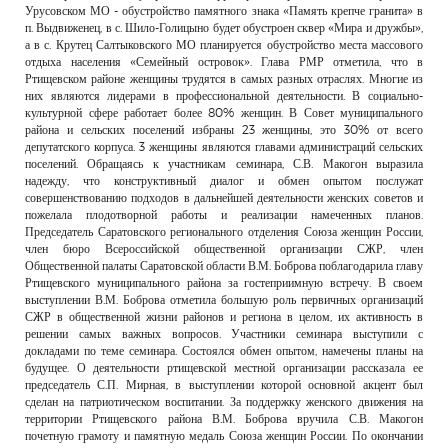
Урусовском МО - обустройство памятного знака «Память крепче гранита» в
п. Выдвиженец, в с. Шило-Голицыно будет обустроен сквер «Мира и дружбы»,
а в с. Крутец Салтыковского МО планируется обустройство места массового
отдыха населения «Семейный островок». Глава РМР отметила, что в
Ртищевском районе женщины трудятся в самых разных отраслях. Многие из
них являются лидерами в профессиональной деятельности. В социально-
культурной сфере работает более 80% женщин. В Совет муниципального
района и сельских поселений избраны 23 женщины, это 30% от всего
депутатского корпуса. 3 женщины являются главами администраций сельских
поселений. Обращаясь к участникам семинара, С.В. Макогон выразила
надежду, что конструктивный диалог и обмен опытом послужат
совершенствованию подходов в дальнейшей деятельности женских советов и
пожелала плодотворной работы и реализации намеченных планов.
Председатель Саратовского регионального отделения Союза женщин России,
член бюро Всероссийской общественной организации СЖР, член
Общественной палаты Саратовской области В.М. Боброва поблагодарила главу
Ртищевского муниципального района за гостеприимную встречу. В своем
выступлении В.М. Боброва отметила большую роль первичных организаций
СЖР в общественной жизни районов и региона в целом, их активность в
решении самых важных вопросов. Участники семинара выступили с
докладами по теме семинара. Состоялся обмен опытом, намечены планы на
будущее. О деятельности ртищевской местной организации рассказала ее
председатель С.П. Мирная, в выступлении которой основной акцент был
сделан на патриотическом воспитании. За поддержку женского движения на
территории Ртищевского района В.М. Боброва вручила С.В. Макогон
почетную грамоту и памятную медаль Союза женщин России. По окончании