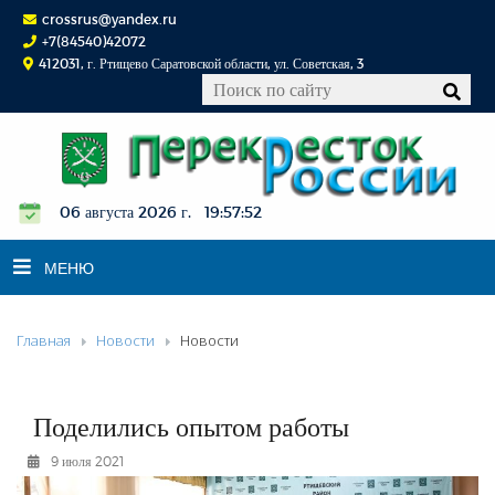
crossrus@yandex.ru
+7(84540)42072
412031, г. Ртищево Саратовской области, ул. Советская, 3
06 августа 2026 г. 19:57:53
МЕНЮ
Главная
Новости
Новости
НОВОСТИ
ОФИЦИАЛЬНО
К СВЕДЕНИЮ
Поделились опытом работы
КОНКУРСЫ
9 июля 2021
ФОТОРЕПОРТАЖИ