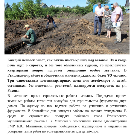
РЕКЛАМОДАТЕЛЯМ
ОБЪЯВЛЕНИЯ
КОНТАКТЫ
Каждый человек знает, как важно иметь крышу над головой. Ну а когда
речь идет о сиротах, и без того обделенных судьбой, то пресловутый
квартирный вопрос получает совершенно особое звучание. В
Ртищевском районе в обеспечении жильем нуждаются более 70 человек.
Три одноэтажных шестиквартирных дома для детей-сирот и детей,
оставшихся без попечения родителей, планируется построить на ул.
Рахова.
В настоящее время строительные работы начались. Подрядчик провел
земляные работы, готовится опалубка для строительства фундамента двух
домов. По одному из них ведутся работы по усилению и утеплению
фундамента. В ближайшие дни начнутся работы по заливке фундамента. В
среду на строительной площадке побывали глава Ртищевского
муниципального района С.В. Макогон и заместитель главы администрации
РМР К.Ю. Мызников, которые пообщались с подрядчиком и нацелили на
ускорение темпа работ по возведению жилья для детей-сирот.