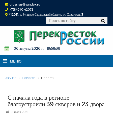
crossrus@yandex.ru
+7(84540)42072
412031, г. Ртищево Саратовской области, ул. Советская, 3
06 августа 2026 г. 19:58:39
МЕНЮ
Главная
Новости
Новости
НОВОСТИ
ОФИЦИАЛЬНО
К СВЕДЕНИЮ
С начала года в регионе
КОНКУРСЫ
благоустроили 39 скверов и 23 двора
ФОТОРЕПОРТАЖИ
8 июля 2021