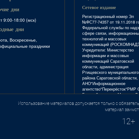
Сетевое издание
очие дни
Регистрационный номер Эл
т 9:00-18:00 (мск)
№ФС77-74357 от 19.11.2018 г
Федеральной службы по надз
одные дни
сфере связи, информационн
технологий и массовых
ота, Воскресенье,
коммуникаций (РОСКОМНАД
официальные праздники
Учредители: Министерство
информации и массовых
коммуникаций Саратовской
области, администрация
Ртищевского муниципального
района Саратовской области,
АНО"Информационное
агентство"Перекрёсток"РМР 
Главный редактор Маркова Л.
Тел. 8(84540)4-20-72; отдел
Использование материалов допускается только с обязатель
.
рекламы - 4-29-10.
материал заимст
12+