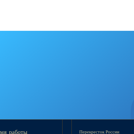
Перекресток России
мя работы