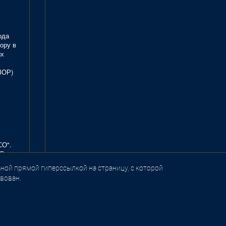
ода
ору в
ых
ЗОР)
СО".
В.
ной прямой гиперссылкой на страницу, с которой
вован.