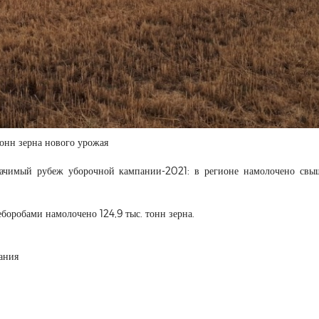
онн зерна нового урожая
начимый рубеж уборочной кампании-2021: в регионе намолочено св
еборобами намолочено 124,9 тыс. тонн зерна.
пания