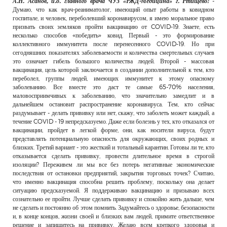
А.Н. Асанов, и.о. главного врача ЧУЗ «РЖД-Медицина» г. Ртищево:
-
РЕКЛАМОДАТЕЛЯМ
Думаю, что как врач-реаниматолог, имеющий опыт работы в ковидном
госпитале, и человек, переболевший коронавирусом, я имею моральное право
ОБЪЯВЛЕНИЯ
призвать своих земляков пройти вакцинацию от COVID-19. Знаете, есть
несколько способов «победить» ковид. Первый - это формирование
КОНТАКТЫ
коллективного иммунитета после перенесенного COVID-19. Но при
сегодняшних показателях заболеваемости и количества смертельных случаев
это означает гибель большого количества людей. Второй - массовая
вакцинация, цель которой заключается в создании дополнительной к тем, кто
переболел, группы людей, имеющих иммунитет к этому опасному
заболеванию. Все вместе это даст те самые 65-70% населения,
маловосприимчивых к заболеванию, что значительно замедлит и в
дальнейшем остановит распространение коронавируса. Тем, кто сейчас
раздумывает - делать прививку или нет, скажу, что заболеть может каждый, а
течение COVID - 19 непредсказуемо. Даже если болезнь у тех, кто отказался от
вакцинации, пройдет в легкой форме, они, как носители вируса, будут
представлять потенциальную опасность для окружающих, своих родных и
близких. Третий вариант - это жесткий и тотальный карантин. Готовы ли те, кто
отказывается сделать прививку, провести длительное время в строгой
изоляции? Переживем ли мы все без потерь негативные экономические
последствия от остановки предприятий, закрытия торговых точек? Считаю,
что именно вакцинация способна решить проблему, поскольку она делает
ситуацию предсказуемой. Я поддерживаю вакцинацию и призываю всех
сознательно ее пройти. Лучше сделать прививку и спокойно жить дальше, чем
не сделать и постоянно об этом помнить. Задумайтесь о здоровье, безопасности
и, в конце концов, жизни своей и близких вам людей, примите ответственное
решение и запишитесь на прививку. Желаю всем крепкого здоровья и