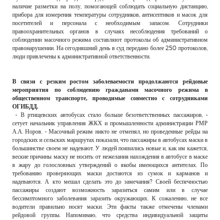
наличие разметки на полу, помогающей соблюдать социальную дистанцию,
прибора для измерения температуры сотрудников, антисептиков и масок для
посетителей и персонала с необходимым запасом. Сотрудники
правоохранительных органов в случаях несоблюдения требований о
соблюдении масочного режима составляют протоколы об административном
правонарушении. На сегодняшний день в суд передано более 250 протоколов,
люди привлечены к административной ответственности.
В связи с резким ростом заболеваемости продолжаются рейдовые
мероприятия по соблюдению гражданами масочного режима в
общественном транспорте, проводимые совместно с сотрудниками
ОГИБДД.
- В ртищевских автобусах стало больше безответственных пассажиров, -
сетует начальник управления ЖКХ и промышленности администрации РМР
А.А. Норов. - Масочный режим никто не отменял, но проведенные рейды на
городских и сельских маршрутах показали, что пассажиры в автобусах маски в
большинстве своем не надевают. У людей появились новые и, как им кажется,
веские причины маску не носить: от нежелания нахождения в автобусе в маске
в жару до голословных утверждений о якобы имеющихся антителах. По
требованию проверяющих маски достаются из сумок и карманов и
надеваются. А кто мешал сделать это до замечания? Своей беспечностью
пассажиры создают возможность заразиться самим или в случае
бессимптомного заболевания заразить окружающих. К сожалению, не все
водители правильно носят маски. Эти факты также отмечены членами
рейдовой группы. Напоминаю, что средства индивидуальной защиты