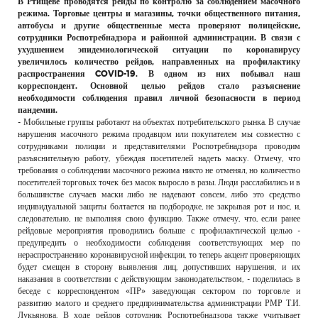
В Ртищеве проводятся рейды по контролю за соблюдением масочного
РЕКЛАМОДАТЕЛЯМ
режима. Торговые центры и магазины, точки общественного питания,
автобусы и другие общественные места проверяют полицейские,
ОБЪЯВЛЕНИЯ
сотрудники Роспотребнадзора и районной администрации. В связи с
ухудшением эпидемиологической ситуации по коронавирусу
КОНТАКТЫ
увеличилось количество рейдов, направленных на профилактику
распространения COVID-19. В одном из них побывал наш
корреспондент. Основной целью рейдов стало разъяснение
необходимости соблюдения правил личной безопасности в период
пандемии.
- Мобильные группы работают на объектах потребительского рынка. В случае
нарушения масочного режима продавцом или покупателем мы совместно с
сотрудниками полиции и представителями Роспотребнадзора проводим
разъяснительную работу, убеждая посетителей надеть маску. Отмечу, что
требования о соблюдении масочного режима никто не отменял, но количество
посетителей торговых точек без масок выросло в разы. Люди расслабились и в
большинстве случаев маски либо не надевают совсем, либо это средство
индивидуальной защиты болтается на подбородке, не закрывая рот и нос, и,
следовательно, не выполняя свою функцию. Также отмечу, что, если ранее
рейдовые мероприятия проводились больше с профилактической целью -
предупредить о необходимости соблюдения соответствующих мер по
нераспространению коронавирусной инфекции, то теперь акцент проверяющих
будет смещен в сторону выявления лиц, допустивших нарушения, и их
наказания в соответствии с действующим законодательством, - поделилась в
беседе с корреспондентом «ПР» заведующая сектором по торговле и
развитию малого и среднего предпринимательства администрации РМР Т.И.
Лукьянова. В ходе рейдов сотрудник Роспотребнадзора также учитывает