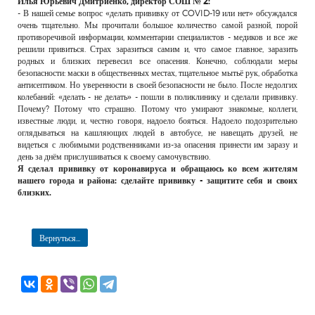
Илья Юрьевич Дмитриенко, директор СОШ № 2:
РЕКЛАМОДАТЕЛЯМ
- В нашей семье вопрос «делать прививку от COVID-19 или нет» обсуждался
очень тщательно. Мы прочитали большое количество самой разной, порой
ОБЪЯВЛЕНИЯ
противоречивой информации, комментарии специалистов - медиков и все же
решили привиться. Страх заразиться самим и, что самое главное, заразить
КОНТАКТЫ
родных и близких перевесил все опасения. Конечно, соблюдали меры
безопасности: маски в общественных местах, тщательное мытьё рук, обработка
антисептиком. Но уверенности в своей безопасности не было. После недолгих
колебаний: «делать - не делать» - пошли в поликлинику и сделали прививку.
Почему? Потому что страшно. Потому что умирают знакомые, коллеги,
известные люди, и, честно говоря, надоело бояться. Надоело подозрительно
оглядываться на кашляющих людей в автобусе, не навещать друзей, не
видеться с любимыми родственниками из-за опасения принести им заразу и
день за днём прислушиваться к своему самочувствию.
Я сделал прививку от коронавируса и обращаюсь ко всем жителям
нашего города и района: сделайте прививку - защитите себя и своих
близких.
Вернуться...