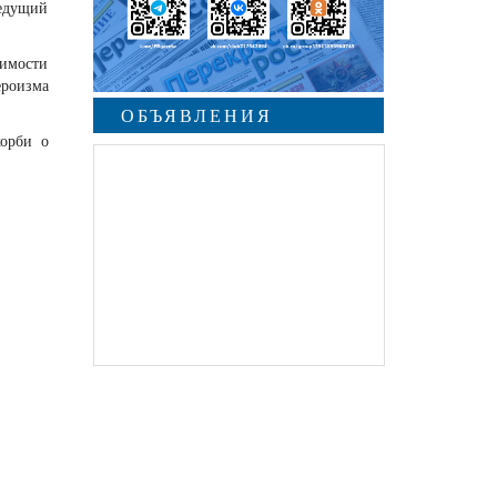
едущий
имости
ероизма
ОБЪЯВЛЕНИЯ
корби о