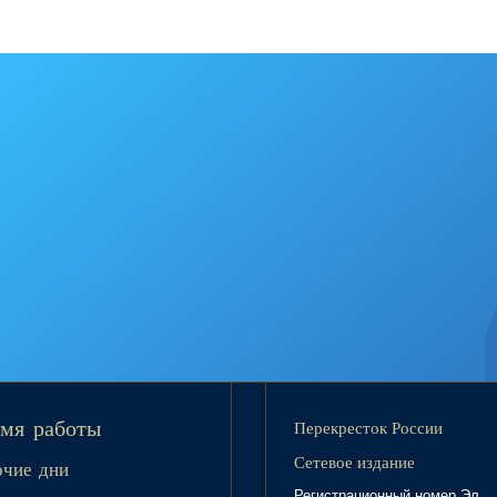
Перекресток России
мя работы
Сетевое издание
очие дни
Регистрационный номер Эл