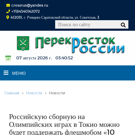
crossrus@yandex.ru
+7(84540)42072
412031, г. Ртищево Саратовской области, ул. Советская, 3
07 августа 2026 г. 03:40:53
МЕНЮ
Главная
Новости
Новости
НОВОСТИ
ОФИЦИАЛЬНО
К СВЕДЕНИЮ
Российскую сборную на
КОНКУРСЫ
Олимпийских играх в Токио можно
будет поддержать флешмобом «10
ФОТОРЕПОРТАЖИ