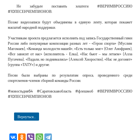
Не забудьте поставить хештеги #ВЕРИМВРОССИЮ
#10ПЕСЕНЧЕМПИОНОВ.
Позже видеозаписи будут объединены в единую ленту, которая покажет
масштаб народной поддержки.
Участникам проекта предлагается исполнить под запись Государственный гимн
России либо популярные композиции разных лет - «Герои спорта» (Муслим
Магомаев), «Команда молодости нашей», «Есть только миг» (Олег Анофриев),
«Все зависит от нас» (исполнитель - Елка), «Нас бьют – мы летаем» (Алла
Пугачева), «Падали, но поднимались» (Алексей Хворостян), «Нас не догонят»
(группа «ТАТУ») и другие.
Песни были выбраны по результатам опроса, проведенного среди
спортсменов-членов сборной команды России.
#новостьдня64 #Саратовскаяобласть #флешмоб #ВЕРИМВРОССИЮ
#10ПЕСЕНЧЕМПИОНОВ
Вернуться...