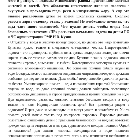
Лето в разгаре, и водоемы Ртищевского района притягивают местных
РЕКЛАМОДАТЕЛЯМ
жителей и гостей. Это абсолютно естественное желание человека -
окунуться в прохладную гладь реки в изнуряющую жару. А еще это
ОБЪЯВЛЕНИЯ
главное развлечение детей во время школьных каникул. Сколько
радости дарит человеку отдых у водоема! Но необходимо помнить, что
КОНТАКТЫ
вода таит много опасностей. Что нужно делать, чтобы отдых был
безопасным, читателям «ПР» рассказал начальник отдела по делам ГО
и ЧС администрации РМР И.В. Кузин.
- Отдыхать у воды в жаркую погоду хорошо, но делать это надо правильно.
Купаться нужно только в специально отведенных местах. Непроверенный
водоем - это водовороты, глубокие ямы, густые водоросли, холодные ключи,
коряги, сильное течение, захламленное дно. Купание в таких водоемах может
привести к травме, а ныряние - к гибели. Категорически запрещено купаться в
состоянии алкогольного опьянения. Это основная причина гибели людей на
воде. Воздержитесь от пользования надувными матрасами, камерами, досками,
особенно при неумении плавать. Даже слабый ветер способен унести их далеко
от берега. Умение хорошо плавать - одна из важнейших гарантий безопасного
отдыха на воде, но даже хороший пловец должен соблюдать постоянную
осторожность, дисциплину и строго придерживаться правил поведения на воде.
При недостаточно развитых навыках плавания безопасно заходить в воду
только по пояс. Недопустимо оставлять детей без присмотра рядом с
водоемом! Играя даже на мелководье, они могут упасть и захлебнуться. Учить
плавать детей можно только под контролем взрослых. Взрослые должны
обязательно ознакомить детей с правилами безопасности на водных объектах,
прежде чем дети отправятся в лагеря, туристические походы, пикники. Одной
из опасностей для жизни человека, находящегося в воде, является
переохлаждение организма, в результате чего в нем начинаются необратимые