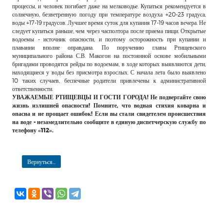
процессы, и человек погибает даже на мелководье. Купаться рекомендуется в
солнечную, безветренную погоду при температуре воздуха +20-23 градуса,
воды +17-19 градусов. Лучшее время суток для купания 17-19 часов вечера. Не
следует купаться раньше, чем через часполтора после приема пищи. Открытые
водоемы - источник опасности, и поэтому осторожность при купании и
плавании вполне оправдана. По поручению главы Ртищевского
муниципального района С.В. Макогон на постоянной основе мобильными
бригадами проводятся рейды по водоемам, в ходе которых выявляются дети,
находящиеся у воды без присмотра взрослых. С начала лета было выявлено
10 таких случаев, беспечные родители привлечены к административной
ответственности.
УВАЖАЕМЫЕ РТИЩЕВЦЫ И ГОСТИ ГОРОДА! Не подвергайте свою
жизнь излишней опасности! Помните, что водная стихия коварна и
опасна и не прощает ошибок! Если вы стали свидетелем происшествия
на воде - незамедлительно сообщите в единую диспетчерскую службу по
телефону «112».
Вернуться...