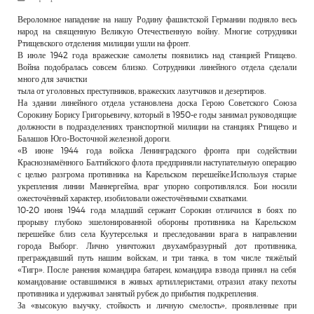
РЕКЛАМОДАТЕЛЯМ
Вероломное нападение на нашу Родину фашистской Германии подняло весь
народ на священную Великую Отечественную войну. Многие сотрудники
ОБЪЯВЛЕНИЯ
Ртищевского отделения милиции ушли на фронт.
В июле 1942 года вражеские самолеты появились над станцией Ртищево.
КОНТАКТЫ
Война подобралась совсем близко. Сотрудники линейного отдела сделали
много для зачистки
тыла от уголовных преступников, вражеских лазутчиков и дезертиров.
На здании линейного отдела установлена доска Герою Советского Союза
Сорокину Борису Григорьевичу, который в 1950-е годы занимал руководящие
должности в подразделениях транспортной милиции на станциях Ртищево и
Балашов Юго-Восточной железной дороги.
«В июне 1944 года войска Ленинградского фронта при содействии
Краснознамённого Балтийского флота предприняли наступательную операцию
с целью разгрома противника на Карельском перешейке.Используя старые
укрепления линии Маннергейма, враг упорно сопротивлялся. Бои носили
ожесточённый характер, изобиловали ожесточёнными схватками.
10-20 июня 1944 года младший сержант Сорокин отличился в боях по
прорыву глубоко эшелонированной обороны противника на Карельском
перешейке близ села Куутерселькя и преследовании врага в направлении
города Выборг. Лично уничтожил двухамбразурный дот противника,
преграждавший путь нашим войскам, и три танка, в том числе тяжёлый
«Тигр». После ранения командира батареи, командира взвода принял на себя
командование оставшимися в живых артиллеристами, отразил атаку пехоты
противника и удерживал занятый рубеж до прибытия подкрепления.
За «высокую выучку, стойкость и личную смелость», проявленные при