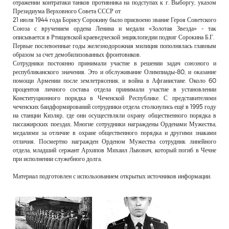
отражении контратаки танков противника на подступах к г. Выборгу, указом
Президиума Верховного Совета СССР от
21 июля 1944 года Борису Сорокину было присвоено звание Героя Советского
Союза с вручением ордена Ленина и медали «Золотая Звезда» - так
описывается в Ртищевской краеведческой энциклопедии подвиг Сорокина Б.Г.
Первые послевоенные годы железнодорожная милиция пополнялась главным
образом за счет демобилизованных фронтовиков.
Сотрудники постоянно принимали участие в решении задач союзного и
республиканского значения. Это и обслуживание Олимпиады-80, и оказание
помощи Армении после землетрясения, и война в Афганистане. Около 60
процентов личного состава отдела принимали участие в установлении
Конституционного порядка в Чеченской Республике. С представителями
чеченских бандформирований сотрудники отдела столкнулись ещё в 1995 году
на станции Кизляр, где они осуществляли охрану общественного порядка в
пассажирских поездах. Многие сотрудники награждены Орденами Мужества,
медалями за отличие в охране общественного порядка и другими знаками
отличия. Посмертно награжден Орденом Мужества сотрудник линейного
отдела, младший сержант Архипов Михаил Львович, который погиб в Чечне
при исполнении служебного долга.
Материал подготовлен с использованием открытых источников информации.