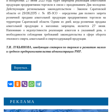
В воскресенье, 27 июня 2021 года, будет запрещена реализация алкогольной
РЕКЛАМОДАТЕЛЯМ
продукции предприятиями торговли в связи с празднованием Дня молодежи.
Действующим региональным законодательством - Законом Саратовской
ОБЪЯВЛЕНИЯ
области от 29.06.2015 г. № 85-ЗСО - определены дни полного запрета
розничной продажи алкогольной продукции предприятиями торговли на
КОНТАКТЫ
территории Саратовской области. Одним из дней, когда розничная продажа
алкогольной продукции в магазинах запрещена, является 27 июня.
Напоминаю о недопустимости реализации алкоголя в указанный день, о
необходимости соблюдения требований законодательства в сфере оборота
этилового спирта, алкогольной и спиртосодержащей продукции.
Т.И. ЛУКЬЯНОВА, заведующая сектором по торговле и развитию малого
и среднего предпринимательства администрации РМР.
Вернуться...
РЕКЛАМА