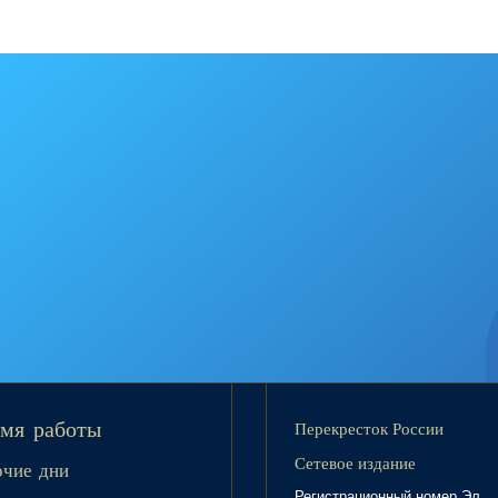
Перекресток России
мя работы
Сетевое издание
очие дни
Регистрационный номер Эл