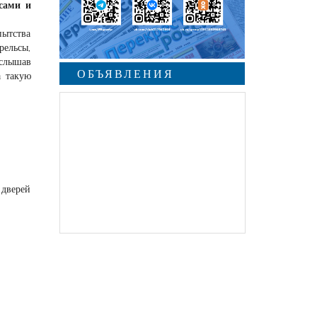
 сами и
пытства
рельсы,
услышав
ОБЪЯВЛЕНИЯ
а такую
 дверей