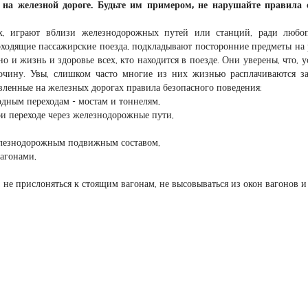
а на железной дороге. Будьте им примером, не нарушайте правила
ых, играют вблизи железнодорожных путей или станций, ради любо
оходящие пассажирские поезда, подкладывают посторонние предметы на 
но и жизнь и здоровье всех, кто находится в поезде. Они уверены, что, 
очину. Увы, слишком часто многие из них жизнью расплачиваются з
вленные на железных дорогах правила безопасного поведения:
дным переходам - мостам и тоннелям,
и переходе через железнодорожные пути,
елезнодорожным подвижным составом,
вагонами,
, не прислоняться к стоящим вагонам, не высовываться из окон вагонов и