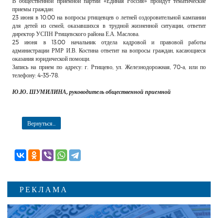
В общественной приемной партии «Единая Россия» пройдут тематические
РЕКЛАМОДАТЕЛЯМ
приемы граждан:
23 июня в 10.00 на вопросы ртищевцев о летней оздоровительной кампании
ОБЪЯВЛЕНИЯ
для детей из семей, оказавшихся в трудной жизненной ситуации, ответит
директор УСПН Ртищевского района Е.А. Маслова.
КОНТАКТЫ
25 июня в 13.00 начальник отдела кадровой и правовой работы
администрации РМР И.В. Костина ответит на вопросы граждан, касающиеся
оказания юридической помощи.
Запись на прием по адресу: г. Ртищево, ул. Железнодорожная, 70-а, или по
телефону: 4-35-78.
Ю.Ю. ШУМИЛИНА, руководитель общественной приемной
Вернуться...
РЕКЛАМА