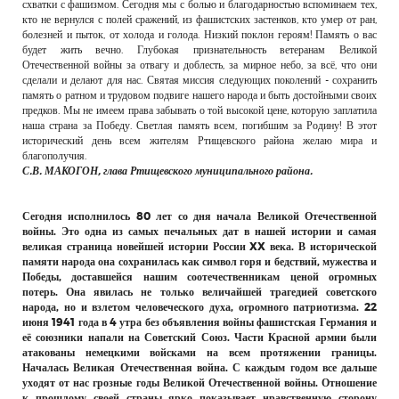
схватки с фашизмом. Сегодня мы с болью и благодарностью вспоминаем тех,
кто не вернулся с полей сражений, из фашистских застенков, кто умер от ран,
болезней и пыток, от холода и голода. Низкий поклон героям! Память о вас
будет жить вечно. Глубокая признательность ветеранам Великой
Отечественной войны за отвагу и доблесть, за мирное небо, за всё, что они
сделали и делают для нас. Святая миссия следующих поколений - сохранить
память о ратном и трудовом подвиге нашего народа и быть достойными своих
предков. Мы не имеем права забывать о той высокой цене, которую заплатила
наша страна за Победу. Светлая память всем, погибшим за Родину! В этот
исторический день всем жителям Ртищевского района желаю мира и
благополучия.
С.В. МАКОГОН, глава Ртищевского муниципального района.
Сегодня исполнилось 80 лет со дня начала Великой Отечественной
войны. Это одна из самых печальных дат в нашей истории и самая
великая страница новейшей истории России XX века. В исторической
памяти народа она сохранилась как символ горя и бедствий, мужества и
Победы, доставшейся нашим соотечественникам ценой огромных
потерь. Она явилась не только величайшей трагедией советского
народа, но и взлетом человеческого духа, огромного патриотизма. 22
июня 1941 года в 4 утра без объявления войны фашистская Германия и
её союзники напали на Советский Союз. Части Красной армии были
атакованы немецкими войсками на всем протяжении границы.
Началась Великая Отечественная война. С каждым годом все дальше
уходят от нас грозные годы Великой Отечественной войны. Отношение
к прошлому своей страны ярко показывает нравственную сторону