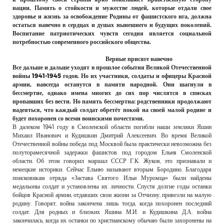
нации. Память о стойкости и мужестве людей, которые отдали свое
здоровье и жизнь за освобождение Родины от фашистского ига, должна
остаться навечно в сердцах и душах нынешнего и будущих поколений.
Воспитание патриотических чувств сегодня является социальной
потребностью современного российского общества.
Верные присяге навечно
Все дальше и дальше уходят в прошлое события Великой Отечественной
войны 1941-1945 годов. Но их участники, солдаты и офицеры Красной
армии, навсегда останутся в памяти народной. Они шагнули в
бессмертие, однако имена многих до сих пор числятся в списках
пропавших без вести. Но память бессмертна: родственники продолжают
надеяться, что каждый солдат обретёт покой на своей малой родине и
будет похоронен со всеми воинскими почестями.
В далеком 1941 году в Смоленской области погибли наши земляки Яшин
Михаил Иванович и Кудишкин Дмитрий Алексеевич. Во время Великой
Отечественной войны победа под Москвой была практически невозможна без
полуторамесячной задержки фашистов под городом Ельня Смоленской
области. Об этом говорил маршал СССР Г.К. Жуков, это признавали и
немецкие историки. Сейчас Ельню называют вторым Бородино. Благодаря
поисковикам отряда «Застава Святого Ильи Муромца» были найдены
медальоны солдат и установлены их личности. Спустя долгие годы останки
бойцов Красной армии, отдавших свои жизни за Отчизну, привезли на малую
родину. Говорят, война закончена лишь тогда, когда похоронен последний
солдат. Для родных и близких Яшина М.И. и Кудишкина Д.А. война
закончилась, когда их останки по христианскому обычаю были захоронены на