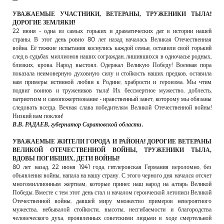
РЕКЛАМОДАТЕЛЯМ
УВАЖАЕМЫЕ УЧАСТНИКИ, ВЕТЕРАНЫ, ТРУЖЕНИКИ ТЫЛА!
ДОРОГИЕ ЗЕМЛЯКИ!
ОБЪЯВЛЕНИЯ
22 июня - одна из самых горьких и драматических дат в истории нашей
страны. В этот день ровно 80 лет назад началась Великая Отечественная
КОНТАКТЫ
война. Её тяжкие испытания коснулись каждой семьи, оставили свой горький
след в судьбах миллионов наших сограждан, лишившихся в одночасье родных,
близких, крова. Народ выстоял. Одержал Великую Победу! Военная пора
показала неимоверную духовную силу и стойкость наших предков, оставила
нам примеры истинной любви к Родине, храбрости и героизма. Мы чтим
подвиг воинов и тружеников тыла! Их бессмертное мужество, доблесть,
патриотизм и самопожертвование - нравственный завет, которому мы обязаны
следовать всегда. Вечная слава победителям Великой Отечественной войны!
Низкий вам поклон!
В.В. РАДАЕВ, губернатор Саратовской области.
УВАЖАЕМЫЕ ЖИТЕЛИ ГОРОДА И РАЙОНА! ДОРОГИЕ ВЕТЕРАНЫ
ВЕЛИКОЙ ОТЕЧЕСТВЕННОЙ ВОЙНЫ, ТРУЖЕНИКИ ТЫЛА,
ВДОВЫ ПОГИБШИХ, ДЕТИ ВОЙНЫ!
80 лет назад, 22 июня 1941 года, гитлеровская Германия вероломно, без
объявления войны, напала на нашу страну. С этого черного дня начался отсчет
многомиллионным жертвам, которые принес наш народ на алтарь Великой
Победы. Вместе с тем этот день стал и началом героической летописи Великой
Отечественной войны, давшей миру множество примеров невероятного
мужества, небывалой стойкости, высоты, несгибаемости и благородства
человеческого духа, проявленных советскими людьми в ходе смертельной