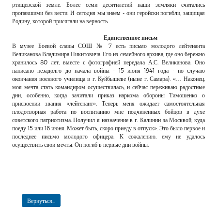
ртищевской земле. Более семи десятилетий наши земляки считались
пропавшими без вести. И сегодня мы знаем - они геройски погибли, защищая
Родину, которой присягали на верность.
Единственное письм
В музее Боевой славы СОШ № 7 есть письмо молодого лейтенанта
Великанова Владимира Никитовича. Его из семейного архива, где оно бережно
хранилось 80 лет, вместе с фотографией передала А.С. Великанова. Оно
написано незадолго до начала войны - 15 июня 1941 года - по случаю
окончания военного училища в г. Куйбышеве (ныне г. Самара). «… Наконец,
моя мечта стать командиром осуществилась, и сейчас переживаю радостные
дни, особенно, когда зачитали приказ наркома обороны Тимошенко о
присвоении звания «лейтенант». Теперь меня ожидает самостоятельная
плодотворная работа по воспитанию мне подчиненных бойцов в духе
советского патриотизма. Получил я назначение в г. Калинин за Москвой, куда
поеду 15 или 16 июня. Может быть, скоро приеду в отпуск». Это было первое и
последнее письмо молодого офицера. К сожалению, ему не удалось
осуществить свои мечты. Он погиб в первые дни войны.
Вернуться...