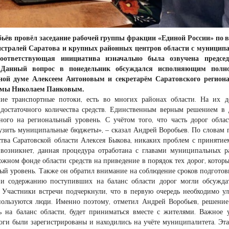
ьёв провёл заседание рабочей группы фракции «Единой России» по 
истралей Саратова и крупных районных центров области с муницип
оответствующая инициатива изначально была озвучена председ
 Данный вопрос в понедельник обсуждался исполняющим полн
ной думе Алексеем Антоновым и секретарём Саратовского региона
думы Николаем Панковым.
шие транспортные потоки, есть во многих районах области. На их 
 достаточного количества средств. Единственным верным решением в
ного на региональный уровень. С учётом того, что часть дорог обла
рузить муниципальные бюджеты», – сказал Андрей Воробьев. По словам 
ства Саратовской области Алексея Быкова, никаких проблем с принятие
возникнет, данная процедура отработана с главами муниципальных р
жном фонде области средств на приведение в порядок тех дорог, которы
ый уровень. Также он обратил внимание на соблюдение сроков подготов
и содержанию поступивших на баланс области дорог могли обсужда
 Участники встречи подчеркнули, что в первую очередь необходимо у
пользуются люди. Именно поэтому, отметил Андрей Воробьев, решение
 на баланс области, будет приниматься вместе с жителями. Важное 
оги были зарегистрированы и находились на учёте муниципалитета. Эта