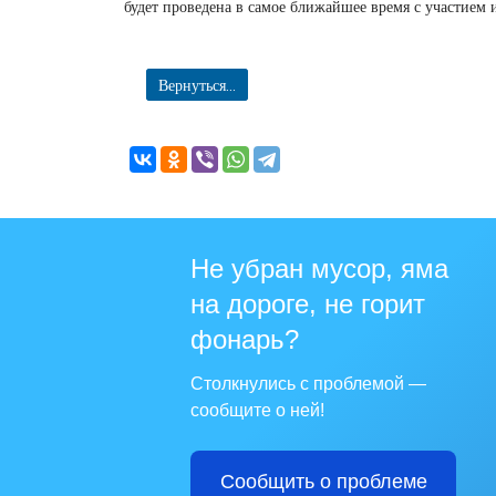
будет проведена в самое ближайшее время с участием
Вернуться...
Не убран мусор, яма
на дороге, не горит
фонарь?
Столкнулись с проблемой —
сообщите о ней!
Сообщить о проблеме