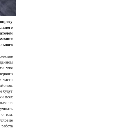
вопросу
ального
ателем
омочия
льного
должное
 данном
сти уже
первого
м части
айонов.
е будут
ки всех
ться на
лучшать
 о том,
условие
 работа