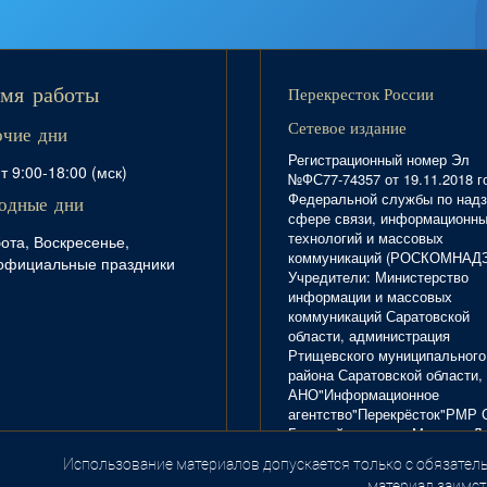
Перекресток России
мя работы
Сетевое издание
очие дни
Регистрационный номер Эл
т 9:00-18:00 (мск)
№ФС77-74357 от 19.11.2018 г
Федеральной службы по надз
одные дни
сфере связи, информационн
технологий и массовых
ота, Воскресенье,
коммуникаций (РОСКОМНАД
официальные праздники
Учредители: Министерство
информации и массовых
коммуникаций Саратовской
области, администрация
Ртищевского муниципального
района Саратовской области,
АНО"Информационное
агентство"Перекрёсток"РМР 
Главный редактор Маркова Л.
Тел. 8(84540)4-20-72; отдел
Использование материалов допускается только с обязатель
.
рекламы - 4-29-10.
материал заимст