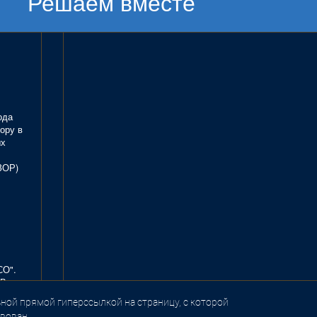
Решаем вместе
ода
ору в
ых
ЗОР)
СО".
В.
ной прямой гиперссылкой на страницу, с которой
вован.