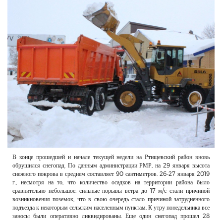
РЕКЛАМОДАТЕЛЯМ
ОБЪЯВЛЕНИЯ
КОНТАКТЫ
В конце прошедшей и начале текущей недели на Ртищевский район вновь
обрушился снегопад. По данным администрации РМР, на 29 января высота
снежного покрова в среднем составляет 90 сантиметров. 26-27 января 2019
г., несмотря на то, что количество осадков на территории района было
сравнительно небольшое, сильные порывы ветра до 17 м/с стали причиной
возникновения поземок, что в свою очередь стало причиной затрудненного
подъезда к некоторым сельским населенным пунктам. К утру понедельника все
заносы были оперативно ликвидированы. Еще один снегопад прошел 28