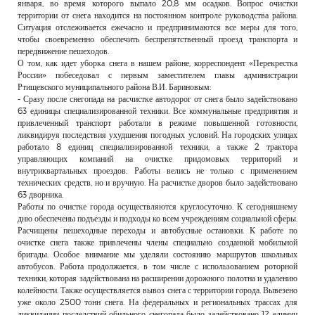
января, во время которого выпало 20,8 мм осадков. Вопрос очистки
территории от снега находится на постоянном контроле руководства района.
Ситуация отслеживается ежечасно и предпринимаются все меры для того,
чтобы своевременно обеспечить беспрепятственный проезд транспорта и
передвижение пешеходов.
О том, как идет уборка снега в нашем районе, корреспондент «Перекрестка
России» побеседовал с первым заместителем главы администрации
Ртищевского муниципального района В.И. Бариновым:
- Сразу после снегопада на расчистке автодорог от снега было задействовано
63 единицы специализированной техники. Все коммунальные предприятия и
привлеченный транспорт работали в режиме повышенной готовности,
ликвидируя последствия ухудшения погодных условий. На городских улицах
работало 8 единиц специализированной техники, а также 2 трактора
управляющих компаний на очистке придомовых территорий и
внутриквартальных проездов. Работы велись не только с применением
технических средств, но и вручную. На расчистке дворов было задействовано
63 дворника.
Работы по очистке города осуществляются круглосуточно. К сегодняшнему
дню обеспечены подъезды и подходы ко всем учреждениям социальной сферы.
Расчищены пешеходные переходы и автобусные остановки. К работе по
очистке снега также привлечены члены специально созданной мобильной
бригады. Особое внимание мы уделяли состоянию маршрутов школьных
автобусов. Работа продолжается, в том числе с использованием роторной
техники, которая задействована на расширении дорожного полотна и удалению
колейности. Также осуществляется вывоз снега с территории города. Вывезено
уже около 2500 тонн снега. На федеральных и региональных трассах для
ликвидации последствий обильного снегопада было задействовано 12 единиц