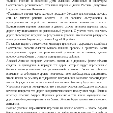
«Единой России» в областной Думе Алексеем Антоновым и секретарём
Саратовского регионального отделения партии «Единая Россия», депутатом
Госдумы Николаем Панковым.
«Транзитные дороги, через которые проходят большие транспортные потоки,
есть во многих районах области. На их должное обслуживание в
муниципалитетах порой не хватает достаточного количества средств.
Единственным верным решением в данном случае является передача таких
дорог с муниципального на региональный уровень. С учётом того, что часть
дорог области уже передана на федеральный уровень, это позволит разгрузить
муниципальные бюджеты», – сказал Андрей Воробьев.
По словам первого заместителя министра транспорта и дорожного хозяйства
Саратовской области Алексея Быкова никаких проблем с принятием части
муниципальных дорог на региональный уровень не возникнет, данная
процедура отработана с главами муниципальных районов.
Алексей Антонов попросил уточнить, хватит ли в дорожном фонде области
средств на приведение в порядок тех дорог, которые будут переведены с
баланса муниципалитетов на региональный уровень. Также он обратил
внимание на соблюдение сроков подготовки всех необходимых документов,
чтобы планы по ремонту и содержанию поступивших на баланс области дорог
могли обсуждаться на согласительной комиссии по бюджету будущего года.
Участники встречи подчеркнули, что в первую очередь необходимо улучшать
качество покрытия тех дорог, которыми чаще всего пользуются люди. Именно
поэтому, отметил Андрей Воробьев, решение о том, какие муниципальные
дороги необходимо передавать на баланс области, будет приниматься вместе с
жителями.
Важное условие нормативной передачи на баланс области – чтобы дороги
были зарегистрированы и находились на учёте муниципалитета. Эта работа