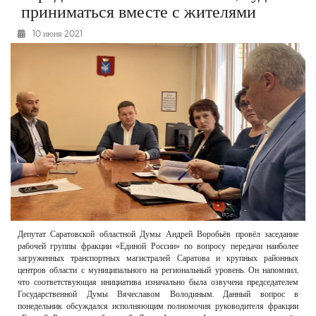
приниматься вместе с жителями
РЕКЛАМОДАТЕЛЯМ
10 июня 2021
ОБЪЯВЛЕНИЯ
КОНТАКТЫ
Депутат Саратовской областной Думы Андрей Воробьёв провёл заседание
рабочей группы фракции «Единой России» по вопросу передачи наиболее
загруженных транспортных магистралей Саратова и крупных районных
центров области с муниципального на региональный уровень. Он напомнил,
что соответствующая инициатива изначально была озвучена председателем
Государственной Думы Вячеславом Володиным. Данный вопрос в
понедельник обсуждался исполняющим полномочия руководителя фракции