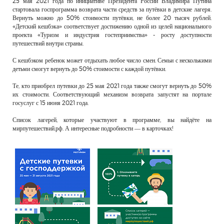
25 мая 2021 года по инициативе Президента России Владимира Путина
РЕКЛАМОДАТЕЛЯМ
стартовала госпрограмма возврата части средств за путёвки в детские лагеря.
Вернуть можно до 50% стоимости путёвки, не более 20 тысяч рублей.
ОБЪЯВЛЕНИЯ
«Детский кешбэка» соответствует достижению одной из целей национального
проекта «Туризм и индустрия гостеприимства» - росту доступности
КОНТАКТЫ
путешествий внутри страны.
С кешбэком ребенок может отдыхать любое число смен. Семьи с несколькими
детьми смогут вернуть до 50% стоимости с каждой путёвки.
Те, кто приобрел путевки до 25 мая 2021 года также смогут вернуть до 50%
их стоимости. Соответствующий механизм возврата запустят на портале
госуслуг с 15 июня 2021 года.
Список лагерей, которые участвуют в программе, вы найдёте на
мирпутешествий.рф. А интересные подробности — в карточках!