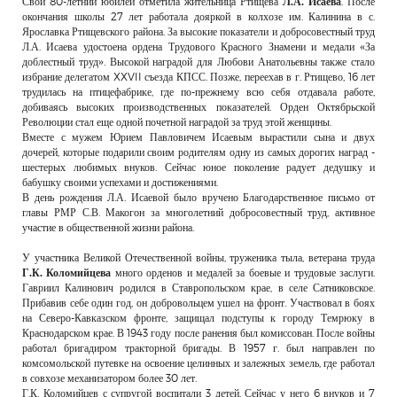
Свой 80-летний юбилей отметила жительница Ртищева
Л.А. Исаева
. После
РЕКЛАМОДАТЕЛЯМ
окончания школы 27 лет работала дояркой в колхозе им. Калинина в с.
Ярославка Ртищевского района. За высокие показатели и добросовестный труд
ОБЪЯВЛЕНИЯ
Л.А. Исаева удостоена ордена Трудового Красного Знамени и медали «За
доблестный труд». Высокой наградой для Любови Анатольевны также стало
КОНТАКТЫ
избрание делегатом XXVII съезда КПСС. Позже, переехав в г. Ртищево, 16 лет
трудилась на птицефабрике, где по-прежнему всю себя отдавала работе,
добиваясь высоких производственных показателей. Орден Октябрьской
Революции стал еще одной почетной наградой за труд этой женщины.
Вместе с мужем Юрием Павловичем Исаевым вырастили сына и двух
дочерей, которые подарили своим родителям одну из самых дорогих наград -
шестерых любимых внуков. Сейчас юное поколение радует дедушку и
бабушку своими успехами и достижениями.
В день рождения Л.А. Исаевой было вручено Благодарственное письмо от
главы РМР С.В. Макогон за многолетний добросовестный труд, активное
участие в общественной жизни района.
У участника Великой Отечественной войны, труженика тыла, ветерана труда
Г.К. Коломийцев
а
много орденов и медалей за боевые и трудовые заслуги.
Гавриил Калинович родился в Ставропольском крае, в селе Сатниковское.
Прибавив себе один год, он добровольцем ушел на фронт. Участвовал в боях
на Северо-Кавказском фронте, защищал подступы к городу Темрюку в
Краснодарском крае. В 1943 году после ранения был комиссован. После войны
работал бригадиром тракторной бригады. В 1957 г. был направлен по
комсомольской путевке на освоение целинных и залежных земель, где работал
в совхозе механизатором более 30 лет.
Г.К. Коломийцев с супругой воспитали 3 детей. Сейчас у него 6 внуков и 7