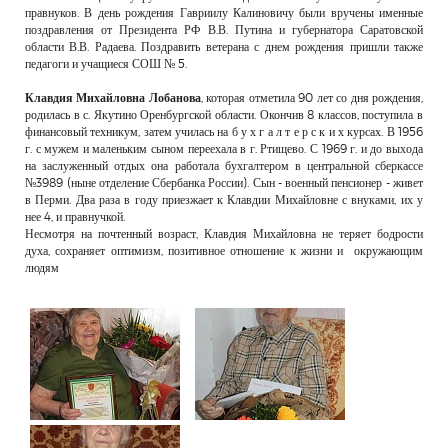
правнуков. В день рождения Гавриилу Калиновичу были вручены именные
поздравления от Президента РФ В.В. Путина и губернатора Саратовской
области В.В. Радаева. Поздравить ветерана с днем рождения пришли также
педагоги и учащиеся СОШ № 5.
Клавдия Михайловна Лобанова
, которая отметила 90 лет со дня рождения,
родилась в с. Якутино Оренбургской области. Окончив 8 классов, поступила в
финансовый техникум, затем училась на б у х г а л т е р с к и х курсах. В 1956
г. с мужем и маленьким сыном переехала в г. Ртищево. С 1969 г. и до выхода
на заслуженный отдых она работала бухгалтером в центральной сберкассе
№3989 (ныне отделение Сбербанка России). Сын - военный пенсионер - живет
в Перми. Два раза в году приезжает к Клавдии Михайловне с внуками, их у
нее 4, и правнучкой.
Несмотря на почтенный возраст, Клавдия Михайловна не теряет бодрости
духа, сохраняет оптимизм, позитивное отношение к жизни и окружающим
людям