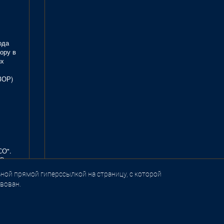
ода
ору в
ых
ЗОР)
СО".
В.
ной прямой гиперссылкой на страницу, с которой
вован.