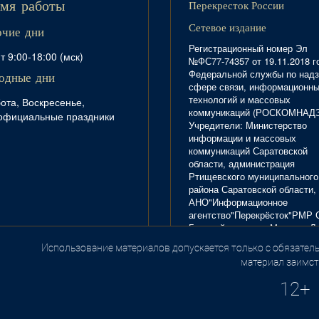
Перекресток России
мя работы
Сетевое издание
очие дни
Регистрационный номер Эл
т 9:00-18:00 (мск)
№ФС77-74357 от 19.11.2018 г
Федеральной службы по надз
одные дни
сфере связи, информационн
технологий и массовых
ота, Воскресенье,
коммуникаций (РОСКОМНАД
официальные праздники
Учредители: Министерство
информации и массовых
коммуникаций Саратовской
области, администрация
Ртищевского муниципального
района Саратовской области,
АНО"Информационное
агентство"Перекрёсток"РМР 
Главный редактор Маркова Л.
Тел. 8(84540)4-20-72; отдел
Использование материалов допускается только с обязатель
.
рекламы - 4-29-10.
материал заимст
12+