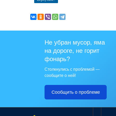
Не убран мусор, яма
на дороге, не горит
фонарь?
Столкнулись с проблемой —
сообщите о ней!
Сообщить о проблеме