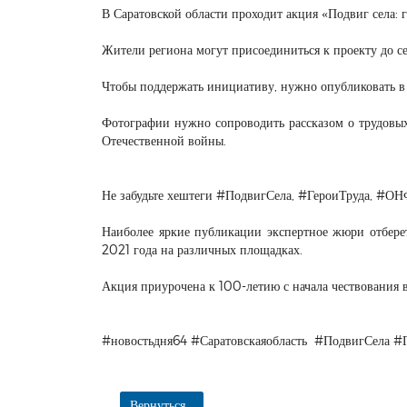
В Саратовской области проходит акция «Подвиг села: г
Жители региона могут присоединиться к проекту до се
Чтобы поддержать инициативу, нужно опубликовать в 
Фотографии нужно сопроводить рассказом о трудовых
Отечественной войны.
Не забудьте хештеги #ПодвигСела, #ГероиТруда, #
Наиболее яркие публикации экспертное жюри отберет
2021 года на различных площадках.
Акция приурочена к 100-летию с начала чествования в
#новостьдня64 #Саратовскаяобласть #ПодвигСела #
Вернуться...