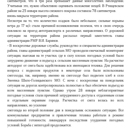
сантиметров, что в три раза превышает данные многолетних наблюдений.
Учитывая это, нужно объективно оценивать положение вещей. В Ртищевском
районе на 25 января высота снежного покрова составила 78 сантиметров.
вновь накрыла территорию района.
Несмотря на то, что количество осадков было небольшое, сильные порывы
ветра до 17 м/с стали причиной возникновения поземок, что в свою очередь
повлияло на проезд автотранспорта в различных направлениях. О дорожной
ситуации на территории района рассказал первый заместитель главы
администрации РМР В.И. Баринов.
- В воскресенье дорожные службы, руководство и специалисты администрации
района, главы администраций сельских МО проводили ежечасный мониторинг
ситуации, выезжая на те участки, где в силу плохих погодных условий было
затруднено движение и подъезд к сельским населенным пунктам. На расчистке
автодорог от снега была задействована вся имеющаяся техника. Для решения
вопроса с подвозом продуктов в некоторые села были использованы
снегоходы, так, например, именно на снегоходе был подвезен хлеб в село
Змеевка Шило-Голицынского МО. С ночи с воскресенья на понедельник
ситуация на дорогах контролировалась полностью и был обеспечен подъезд ко
всем населенным пунктам. Однако утром 28 января неблагоприятные
погодные условия стали причиной затрудненного доступа к отдаленным селам
и отдельным окраинам города. Расчистка от снега велась во всех
направлениях, но усиление
снегопада во второй половине дня в понедельник осложнило ситуацию. Все
коммунальные предприятия и привлеченная техника работали в режиме
повышенной готовности, ликвидируя последствия ухудшения погодных
условий. Борьба с непогодой продолжается.