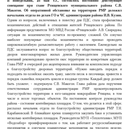
В понедельник, 31 мая т.г., состоялось постоянно действующее
РЕКЛАМОДАТЕЛЯМ
совещание при главе Ртищевского муниципального района С.В.
Макогон. Об оперативной обстановке на территории РМР доложил
ОБЪЯВЛЕНИЯ
начальник отдела по делам ГО и ЧС администрации района И.В. Кузин.
Одним из вопросов, включенных в повестку дня ПДС, стала профилактика
КОНТАКТЫ
мошеннических действий в отношении жителей Ртищевского района. По
информации представителя МО МВД России «Ртищевский» А.В. Свиридова,
ситуация по мошенничеству остается по-прежнему сложной. Он озвучил
наиболее популярные способы мошенничества и призвал проводить
широкомасштабную разъяснительную работу с населением. Еженедельно на
ПДС заслушивается вопрос по благоустройству общественных территорий,
дворов многоквартирных жилых домов. Руководителям управляющих
компаний рекомендовано провести окос территории по конкретным адресам.
Глава РМР в очередной раз акцентировала внимание на комплексном подходе
к благоустройству дворовых территорий. «Нужно наводить порядок и
подходить по-хозяйски: окосить траву, завезти песок в песочницы, привести в
порядок скамейки, покрасить цоколи и входные группы. Каждый двор должен
быть ухожен», - подчеркнула С.В. Макогон. Глава района дала поручения
ответственным сотрудникам администрации РМР проконтролировать
благоустройство территории в юго-западном микрорайоне Ртищева, в том
числе и возле торговых объектов. На постоянном контроле руководства
района - состояние контейнерных площадок. О том, что делается в этой сфере,
рассказал начальник отдела по благоустройству администрации РМР Т.Н.
Карабановский. В ближайшее время планируется закупить баки и установить
несколько контейнерных площадок. Руководители МУП «Теплотехник», МУП
«Водозабор» проинформировали о том, как работают ресурсоснабжающие
предприятия и озвучили планируемые мероприятия на текущую неделю.