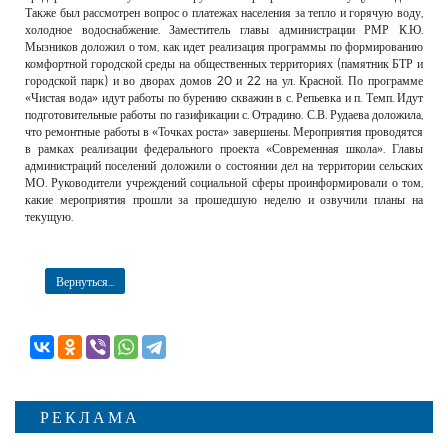
Также был рассмотрен вопрос о платежах населения за тепло и горячую воду,
холодное водоснабжение. Заместитель главы администрации РМР К.Ю.
Мызников доложил о том, как идет реализация программы по формированию
комфортной городской среды на общественных территориях (памятник БТР и
городской парк) и во дворах домов 20 и 22 на ул. Красной. По программе
«Чистая вода» идут работы по бурению скважин в с. Репьевка и п. Темп. Идут
подготовительные работы по газификации с. Отрадино. С.В. Рудаева доложила,
что ремонтные работы в «Точках роста» завершены. Мероприятия проводятся
в рамках реализации федерального проекта «Современная школа». Главы
администраций поселений доложили о состоянии дел на территории сельских
МО. Руководители учреждений социальной сферы проинформировали о том,
какие мероприятия прошли за прошедшую неделю и озвучили планы на
текущую.
Вернуться...
РЕКЛАМА