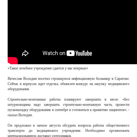
«Такое лечебное учреждение сдается у нас впервые»
Вячеслав Володин посетил строящуюся инфекционную больницу в Саратове.
Сейчас в корпусах идет отделка, объявлен конкурс на закупку медицинского
оборудования.
Строительно-монтажные работы планируют завершить в июле. «Без
штурмовщины надо завершить строительно-монтажную часть, провести
пусконаладку оборудования в сентябре и готовиться к принятию пациентов», -
сказал Володин.
Он предложил в начале августа обсудить вопросы работы общественного
транспорта до медицинского учреждения. Необходимо организовать
централизованную доставку сотрудников.