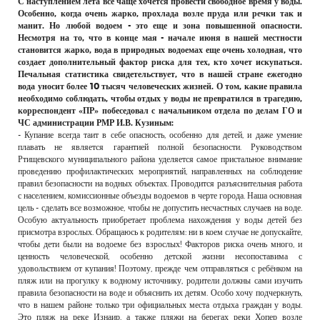
С наступлением лета все чаще хочется провести свободное время у воды.
РЕКЛАМОДАТЕЛЯМ
Особенно, когда очень жарко, прохлада возле пруда или речки так и
манит. Но любой водоем - это еще и зона повышенной опасности.
ОБЪЯВЛЕНИЯ
Несмотря на то, что в конце мая - начале июня в нашей местности
становится жарко, вода в природных водоемах еще очень холодная, что
КОНТАКТЫ
создает дополнительный фактор риска для тех, кто хочет искупаться.
Печальная статистика свидетельствует, что в нашей стране ежегодно
вода уносит более 10 тысяч человеческих жизней. О том, какие правила
необходимо соблюдать, чтобы отдых у воды не превратился в трагедию,
корреспондент «ПР» побеседовал с начальником отдела по делам ГО и
ЧС администрации РМР И.В. Кузиным:
- Купание всегда таит в себе опасность, особенно для детей, и даже умение
плавать не является гарантией полной безопасности. Руководством
Ртищевского муниципального района уделяется самое пристальное внимание
проведению профилактических мероприятий, направленных на соблюдение
правил безопасности на водных объектах. Проводится разъяснительная работа
с населением, комиссионные объезды водоемов в черте города. Наша основная
цель - сделать все возможное, чтобы не допустить несчастных случаев на воде.
Особую актуальность приобретает проблема нахождения у воды детей без
присмотра взрослых. Обращаюсь к родителям: ни в коем случае не допускайте,
чтобы дети были на водоеме без взрослых! Факторов риска очень много, и
ценность человеческой, особенно детской жизни несопоставима с
удовольствием от купания! Поэтому, прежде чем отправляться с ребёнком на
пляж или на прогулку к водному источнику, родители должны сами изучить
правила безопасности на воде и объяснить их детям. Особо хочу подчеркнуть,
что в нашем районе только три официальных места отдыха граждан у воды.
Это пляж на реке Изнаир, а также пляжи на берегах реки Хопер возле