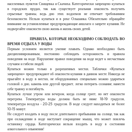
населенных пунктов Свищевка и Скачиха. Категорически запрещено купаться
в городских прудах, так как существует реальная опасность получить
серьезные травмы, ведь дно этих водоемов не отвечает требованиям
безопасности. Нельзя купаться и в реке Ольшанка. Обязательно обращайте
внимание на установленные предупреждающие аншлаги о запрете купания. Не
подвергайте опасности свою жизнь и жизнь своих детей.
ПРАВИЛА, КОТОРЫЕ НЕОБХОДИМО СОБЛЮДАТЬ ВО
ВРЕМЯ ОТДЫХА У ВОДЫ
Первым условием является умение плавать. Однако необходимо быть
дисциплинированным, постоянно соблюдать осторожность и правила
поведения на воде. Нарушение правил поведения на воде ведет к несчастным
случаям и гибели людей.
Купаться можно только в разрешенных местах. Таблички «Купаться
запрещено» предупреждают об опасности купания в данном месте. Никогда не
прыгайте в воду в местах, не оборудованных специально: можно удариться
головой о дно, камень или другой предмет, легко потерять сознание, нанести
себе травму и погибнуть.
Купаться лучше утром или вечером, когда солнце греет, но нет опасности
перегрева. Температура воды должна быть не ниже 18-19 градусов,
температура воздуха - 20-25 градусов. В воде следует находиться не более
10-15 минут.
Не следует входить в воду после длительного пребывания на солнце, так как
при охлаждении в воде наступает сокращение мышц, что может повлечь
остановку сердца. Категорически нельзя входить в воду в состоянии
алкогольного опьянения!