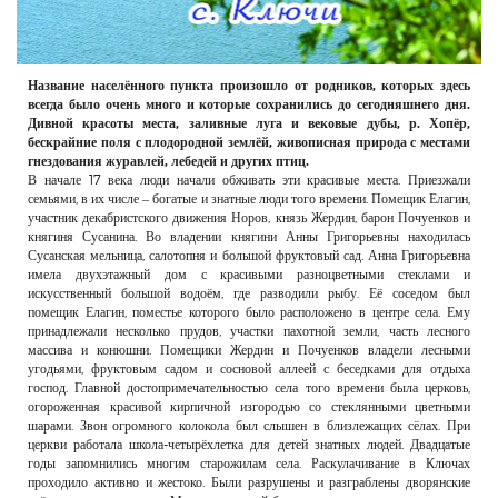
Название населённого пункта произошло от родников, которых здесь
всегда было очень много и которые сохранились до сегодняшнего дня.
Дивной красоты места, заливные луга и вековые дубы, р. Хопёр,
бескрайние поля с плодородной землёй, живописная природа с местами
гнездования журавлей, лебедей и других птиц.
В начале 17 века люди начали обживать эти красивые места. Приезжали
семьями, в их числе – богатые и знатные люди того времени. Помещик Елагин,
участник декабристского движения Норов, князь Жердин, барон Почуенков и
княгиня Сусанина. Во владении княгини Анны Григорьевны находилась
Сусанская мельница, салотопня и большой фруктовый сад. Анна Григорьевна
имела двухэтажный дом с красивыми разноцветными стеклами и
искусственный большой водоём, где разводили рыбу. Её соседом был
помещик Елагин, поместье которого было расположено в центре села. Ему
принадлежали несколько прудов, участки пахотной земли, часть лесного
массива и конюшни. Помещики Жердин и Почуенков владели лесными
угодьями, фруктовым садом и сосновой аллеей с беседками для отдыха
господ. Главной достопримечательностью села того времени была церковь,
огороженная красивой кирпичной изгородью со стеклянными цветными
шарами. Звон огромного колокола был слышен в близлежащих сёлах. При
церкви работала школа-четырёхлетка для детей знатных людей. Двадцатые
годы запомнились многим старожилам села. Раскулачивание в Ключах
проходило активно и жестоко. Были разрушены и разграблены дворянские