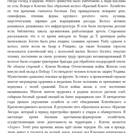
гнёзда господ и церковь. Много ценностей было уничтожено, а люди высланы
из села. Вскоре в Ключах был образован колхоз «Красный Ключ». Хозяйство
по тем временам считалось богатым. Ему принадлежали пожарное депо,
свиноферма, птичник, ферма крупного рогатого скота, кузница,
шерстечесальня, парники для выращивания рассады. Колхоз активно
развивался, развивалась его инфраструктура. В селе были построены детские
ясли, библиотека, школа, организована рыболовецкая артель. Старожилы
рассказывали, что в то время неводом из Хопра до 5 центнеров рыбы
вытаскивали. Богата была река лещами, сазанами, щуками. Рыбу сдавали в
колхоз, затем везли на базар в Ртищево, где также большим спросом
пользовался ключёвский мёд с колхозной пасеки. Колхоз богател, покупал
технику, постепенно на смену ручному труду приходил механизированный. В
колхозе были созданы тракторные бригады для обработки плодородной земли.
Не обошла стороной с. Ключи Великая Отечественная война. Жители села
внесли свой вклад в Победу. Сто пятьдесят человек встали на защиту Родины.
Мужественно сражались земляки на фронте. За отвагу и проявленный героизм
многие награждены орденами и медалями. Более половины из призванных не
вернулись с полей сражений. После войны жизнь в селе постепенно
налаживалась. Многие жители трудились в родном колхозе: растили хлеб,
собирали богатый урожай овощей на бахче, выращивали скот. В пятидесятые
годы прошло укрупнение хозяйств за счёт объединения Ключёвского и
Краснозвездинского колхозов. В результате чего образовался колхоз «Красная
Звезда», который в период перестройки пришёл в упадок и обанкротился. В
настоящее время базовым крестьянско-фермерским хозяйством,
осуществляющим свою деятельность на территории с. Ключи, является
«Агрос». Течёт река времени, жизнь идёт своим чередом. Но, как и прежде,
люди живут и трудятся на родной земле, кружат над Ключами вернувшиеся