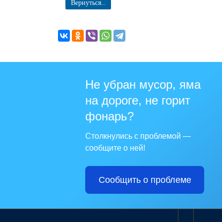
Вернуться...
Не убран мусор, яма
на дороге, не горит
фонарь?
Столкнулись с проблемой —
сообщите о ней!
Сообщить о проблеме