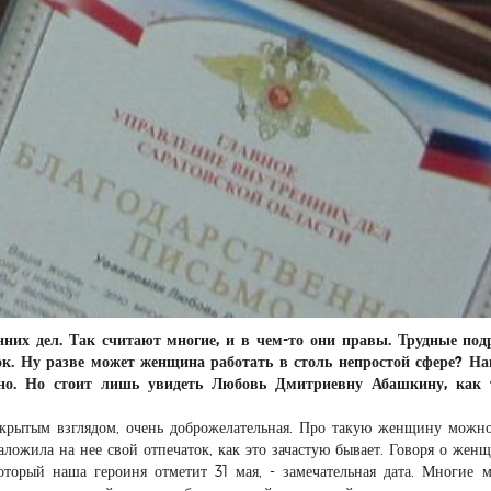
нних дел. Так считают многие, и в чем-то они правы. Трудные под
к. Ну разве может женщина работать в столь непростой сфере? На
ьно. Но стоит лишь увидеть Любовь Дмитриевну Абашкину, как 
ткрытым взглядом, очень доброжелательная. Про такую женщину можн
наложила на нее свой отпечаток, как это зачастую бывает. Говоря о женщ
оторый наша героиня отметит 31 мая, - замечательная дата. Многие 