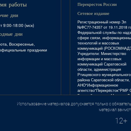
Перекресток России
мя работы
Сетевое издание
очие дни
Регистрационный номер Эл
т 9:00-18:00 (мск)
№ФС77-74357 от 19.11.2018 г
Федеральной службы по надз
одные дни
сфере связи, информационн
технологий и массовых
ота, Воскресенье,
коммуникаций (РОСКОМНАД
официальные праздники
Учредители: Министерство
информации и массовых
коммуникаций Саратовской
области, администрация
Ртищевского муниципального
района Саратовской области,
АНО"Информационное
агентство"Перекрёсток"РМР 
Главный редактор Маркова Л.
Тел. 8(84540)4-20-72; отдел
Использование материалов допускается только с обязатель
.
рекламы - 4-29-10.
материал заимст
12+