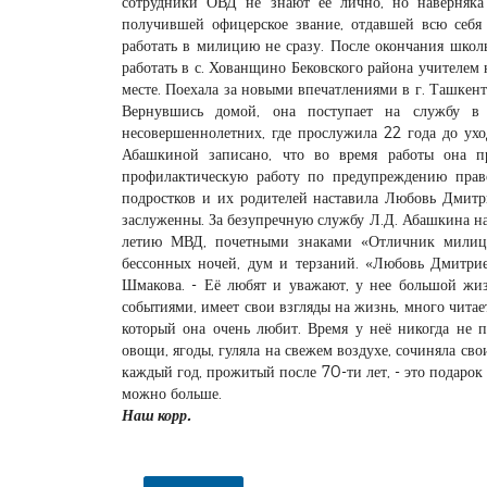
сотрудники ОВД не знают ее лично, но наверняк
получившей офицерское звание, отдавшей всю се
работать в милицию не сразу. После окончания школ
работать в с. Хованщино Бековского района учителем 
месте. Поехала за новыми впечатлениями в г. Ташкент
Вернувшись домой, она поступает на службу в
несовершеннолетних, где прослужила 22 года до ух
Абашкиной записано, что во время работы она п
профилактическую работу по предупреждению право
подростков и их родителей наставила Любовь Дмитр
заслуженны. За безупречную службу Л.Д. Абашкина н
летию МВД, почетными знаками «Отличник милиции
бессонных ночей, дум и терзаний. «Любовь Дмитрие
Шмакова. - Её любят и уважают, у нее большой жиз
событиями, имеет свои взгляды на жизнь, много чита
который она очень любит. Время у неё никогда не п
овощи, ягоды, гуляла на свежем воздухе, сочиняла свои
каждый год, прожитый после 70-ти лет, - это подаро
можно больше.
Наш корр.