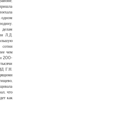
айоне,
пришла
поехала
а одном
родину.
 делам
ии Л.Д.
ольшую
, сотни
лее чем
 и 200-
 тысячи
ВД Г.Н.
одящими
тищево,
ащивала
ал, что
дет как