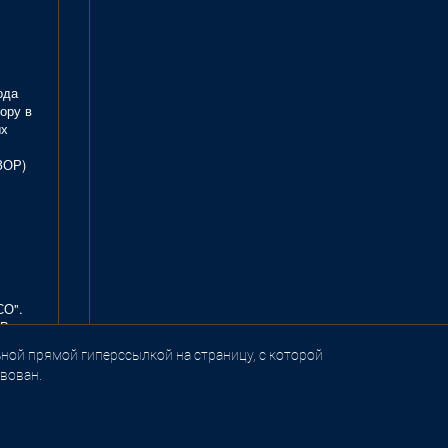
ода
ору в
ых
ЗОР)
СО".
В.
ной прямой гиперссылкой на страницу, с которой
вован.