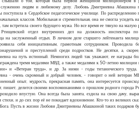
а слышали о той, которая была первой женщиной милиционером в р
бя служению людям и любимому делу. Любовь Дмитриевна Абашкина 
ы поступила в Сердобское педагогическое училище. По распределению 
начальных классов. Мобильная и стремительная, она не смогла усидеть н
, там встретила своего будущего мужа. Но все время ее тянуло на малую 
 Ртищевский отдел внутренних дел на должность инспектора по
ода на заслуженный отдых. В личном деле старшего лейтенанта милиц
роявила себя инициативным, грамотным сотрудником. Проводила б
нарушений и преступлений среди подростков. Не десятки, а, скорее
иевна на путь истинный. Немногих людей так уважают, ее награды бо
аграждена тремя медалями МВД, а также медалями к 50-летию милиции
» и «Ветеран труда», и др. За ними - годы титанического труда,
вна - очень скромный и добрый человек, - говорит о ней ветеран М
ненный опыт, мудрость, прекрасная память, она интересуется происх
ет, пишет, делится своими воспоминаниями о прошлом родного города Р
роходило впустую. Она всегда была занята, ездила на свою дачу, выр
 стихи, и до сих пор её не покидает вдохновение. Кто-то из великих сказ
к Бога. Пусть в жизни Любови Дмитриевны Абашкиной таких подарков бу