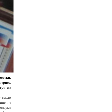
ростки,
верное,
тут же
о смело
ине, не
молодые