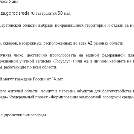
лось 3 дня
е za.gorodsreda.ru завершится 30 мая.
аратовской области выбрали понравившиеся территории и отдали за н
, скверов, набережных, расположенных во всех 42 районах области.
ункта легко: достаточно проголосовать на единой федеральной пл
ржденной учетной записью «Госуслуг») или же в личном кабинете на 
ы, работающие по всей области.
 могут граждане России от 14 лет.
его жителей области, войдут в перечень объектов для благоустройства
реда» (федеральный проект «Формирование комфортной городской среды»
нацпроектжильеигорсреда