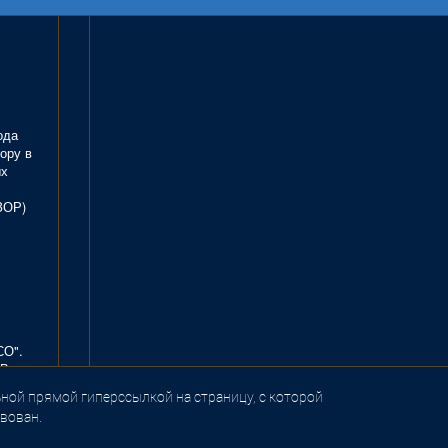
ода
ору в
ых
ЗОР)
СО".
В.
ной прямой гиперссылкой на страницу, с которой
вован.