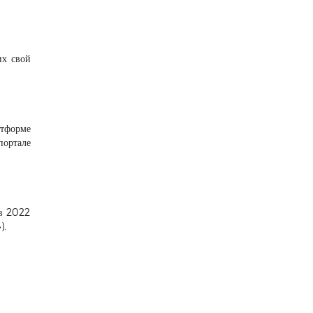
их свой
атформе
портале
 в 2022
).