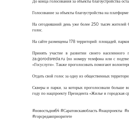
До конца голосования за объекты благоустройства оста
Голосование за объекты благоустройства на платформ
На сегодняшний день уже более 250 тысяч жителей С
голос.
На сайте размещены 178 территорий: площадей, парков
Принять участие в развитии своего населенного п
za.gorodsreda.ru (по номеру телефона или с подтве
«Госуслуги». Также проголосовать помогают волонтер
Отдать свой голос за одну из общественных территорий
Скверы и парки, за которых проголосовали больше вс
году по нацпроекту Президента «Жилье и городская с
#новостьдня64 #Саратовскаяобласть #нацпроекты #
#горсредавприоритете