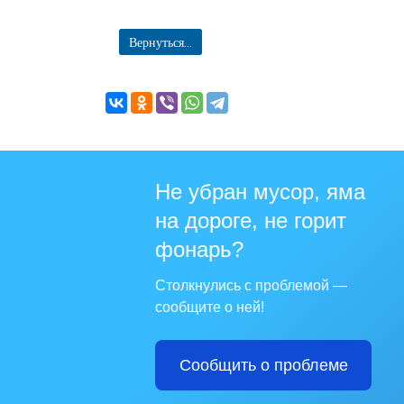
Вернуться...
Не убран мусор, яма
на дороге, не горит
фонарь?
Столкнулись с проблемой —
сообщите о ней!
Сообщить о проблеме