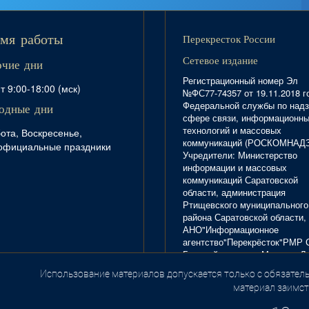
Перекресток России
мя работы
Сетевое издание
очие дни
Регистрационный номер Эл
т 9:00-18:00 (мск)
№ФС77-74357 от 19.11.2018 г
Федеральной службы по надз
одные дни
сфере связи, информационн
технологий и массовых
ота, Воскресенье,
коммуникаций (РОСКОМНАД
официальные праздники
Учредители: Министерство
информации и массовых
коммуникаций Саратовской
области, администрация
Ртищевского муниципального
района Саратовской области,
АНО"Информационное
агентство"Перекрёсток"РМР 
Главный редактор Маркова Л.
Тел. 8(84540)4-20-72; отдел
Использование материалов допускается только с обязатель
.
рекламы - 4-29-10.
материал заимст