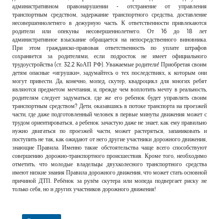
административном правонарушении - отстранение от управления
транспортным средством, задержание транспортного средства, доставление
несовершеннолетнего в дежурную часть. К ответственности привлекаются
родители или опекуны несовершеннолетнего. От 16 до 18 лет
административное взыскание обращается на непосредственного виновника.
При этом гражданско-правовая ответственность по уплате штрафов
сохраняется за родителями, если подросток не имеет официального
трудоустройства (ст. 32.2 КоАП РФ). Уважаемые родители! Приобретая своим
детям опасные «игрушки», задумайтесь о тех последствиях, к которым они
могут привести. Да, конечно, мопед, скутер, квадроцикл для многих ребят
являются предметом мечтания, и, прежде чем воплотить мечту в реальность,
родителям следует задуматься, где же его ребенок будет управлять своим
транспортным средством? Дети, оказавшись в потоке транспорта на проезжей
части, где даже подготовленный человек в первые минуты движения может с
трудом ориентироваться, а ребенок зачастую даже не знает, как ему правильно
нужно двигаться по проезжей части, может растеряться, запаниковать и
поступить не так, как ожидают от него другие участники дорожного движения,
знающие Правила. Именно такие обстоятельства чаще всего способствуют
совершению дорожно-транспортного происшествия. Кроме того, необходимо
отметить, что молодые владельцы двухколесного транспортного средства
имеют низкие знания Правила дорожного движения, что может стать основной
причиной ДТП. Ребёнок за рулём скутера или мопеда подвергает риску не
только себя, но и других участников дорожного движения!