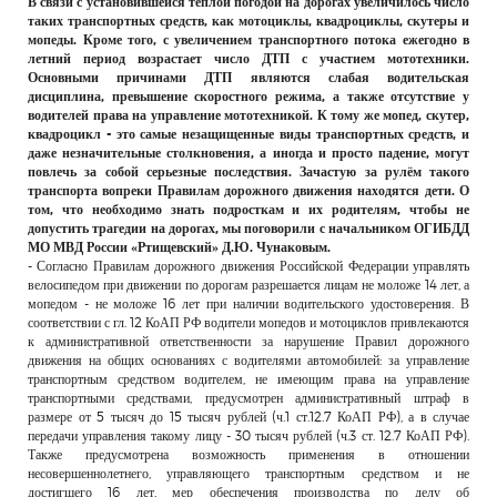
В связи с установившейся теплой погодой на дорогах увеличилось число
РЕКЛАМОДАТЕЛЯМ
таких транспортных средств, как мотоциклы, квадроциклы, скутеры и
мопеды. Кроме того, с увеличением транспортного потока ежегодно в
ОБЪЯВЛЕНИЯ
летний период возрастает число ДТП с участием мототехники.
Основными причинами ДТП являются слабая водительская
КОНТАКТЫ
дисциплина, превышение скоростного режима, а также отсутствие у
водителей права на управление мототехникой. К тому же мопед, скутер,
квадроцикл - это самые незащищенные виды транспортных средств, и
даже незначительные столкновения, а иногда и просто падение, могут
повлечь за собой серьезные последствия. Зачастую за рулём такого
транспорта вопреки Правилам дорожного движения находятся дети. О
том, что необходимо знать подросткам и их родителям, чтобы не
допустить трагедии на дорогах, мы поговорили с начальником ОГИБДД
МО МВД России «Ртищевский» Д.Ю. Чунаковым.
- Согласно Правилам дорожного движения Российской Федерации управлять
велосипедом при движении по дорогам разрешается лицам не моложе 14 лет, а
мопедом - не моложе 16 лет при наличии водительского удостоверения. В
соответствии с гл. 12 КоАП РФ водители мопедов и мотоциклов привлекаются
к административной ответственности за нарушение Правил дорожного
движения на общих основаниях с водителями автомобилей: за управление
транспортным средством водителем, не имеющим права на управление
транспортными средствами, предусмотрен административный штраф в
размере от 5 тысяч до 15 тысяч рублей (ч.1 ст.12.7 КоАП РФ), а в случае
передачи управления такому лицу - 30 тысяч рублей (ч.3 ст. 12.7 КоАП РФ).
Также предусмотрена возможность применения в отношении
несовершеннолетнего, управляющего транспортным средством и не
достигшего 16 лет, мер обеспечения производства по делу об