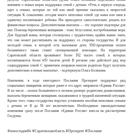
мнением о новых мерах поддержки, семей с детьми. «Речь, в первую очередь,
идет о семьях, которые по той или иной причине оказались в непростой
ситуации. К сожалению, сегодня много неполных семей, где мама или папа в
одиночку воспитывают ребенка. Им приходится самостоятельно решать все
финансовые вопросы. Дополнительная выплаты — это хорошее подспорье для
них. Помощь беременным женщинам - тоже, безусловно, востребованная мера.
Для будущей мамы, которая столкнулась с трудностями, крайне важно знать,
что она может рассчитывать на поддержку со стороны государства. И для
молодой семьи, в которой есть маленькие дети, 100-процентная оплата
больничного также станет своевременной помощью. На территории
Саратовской области проживают более 312 тысяч семей, в которых
воспитываются более 451 тысячи детей. В регионе уже действует ряд мер
соцподдержки семей. С принятием поправок многие родители будут получать
дополнительно и новые выплаты», - подчеркнула Ольга Болякина.
Напомним, в ходе ежегодного Послания Президент поддержал ряд
социальных инициатив, которые ранее в его адрес направила «Единая Россия».
В их числе – оплата больничного в полном размере родителям дошкольников,
выплаты беременным женщинам, оказавшимся в трудной жизненной ситуации.
Кроме того, глава государства поручил установить пособия неполным семьям
с детьми от 8 до 16 лет включительно. Необходимые законодательные
изменения сразу после Послания «Единая Россия» внесла на рассмотрение
Госдумы.
#новостьдня64 #Саратовскаяобласть #Президент #Послание