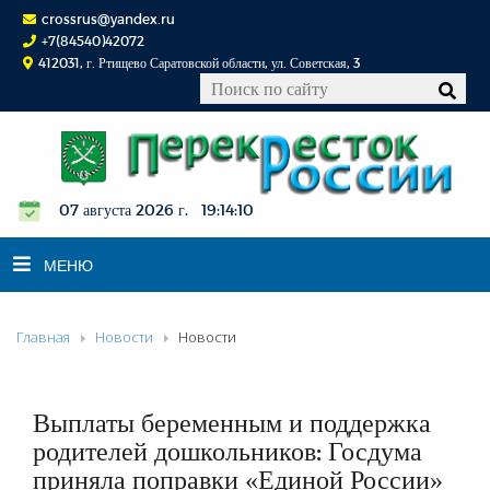
crossrus@yandex.ru
+7(84540)42072
412031, г. Ртищево Саратовской области, ул. Советская, 3
07 августа 2026 г. 19:14:11
МЕНЮ
Главная
Новости
Новости
НОВОСТИ
ОФИЦИАЛЬНО
К СВЕДЕНИЮ
Выплаты беременным и поддержка
КОНКУРСЫ
родителей дошкольников: Госдума
приняла поправки «Единой России»
ФОТОРЕПОРТАЖИ