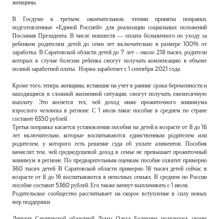
женщины.
В Госдуме в третьем, окончательном, чтении приняты поправки,
подготовленные «Единой Россией» для реализации социальных положений
Послания Президента. В числе новшеств — оплата больничного по уходу за
ребенком родителям детей до семи лет включительно в размере 100% от
заработка. В Саратовской области детей до 7 лет – около 218 тысяч, родители
которых в случае болезни ребенка смогут получать компенсацию в объеме
полной заработной платы. Норма заработает с 1 сентября 2021 года.
Кроме того, теперь женщины, вставшие на учет в ранние сроки беременности и
находящиеся в сложной жизненной ситуации, смогут получать ежемесячную
выплату. Это коснется тех, чей доход ниже прожиточного минимума
взрослого человека в регионе. С 1 июля такое пособие в среднем по стране
составит 6350 рублей.
Третья поправка касается установления пособия на детей в возрасте от 8 до 16
лет включительно, которые воспитываются единственным родителем или
родителем, у которого есть решение суда об уплате алиментов. Пособия
начислят тем, чей среднедушевой доход в семье не превышает прожиточный
минимум в регионе. По предварительным оценкам пособие охватит примерно
360 тысяч детей. В Саратовской области примерно 18 тысяч детей сейчас в
возрасте от 8 до 16 воспитываются в неполных семьях. В среднем по России
пособие составит 5360 рублей. Его также начнут выплачивать с 1 июля.
Родительское сообщество рассчитывает на скорое вступление в силу новых
мер поддержки.
Депутат Саратовской областной Думы Ольга Болякина поделилась своим