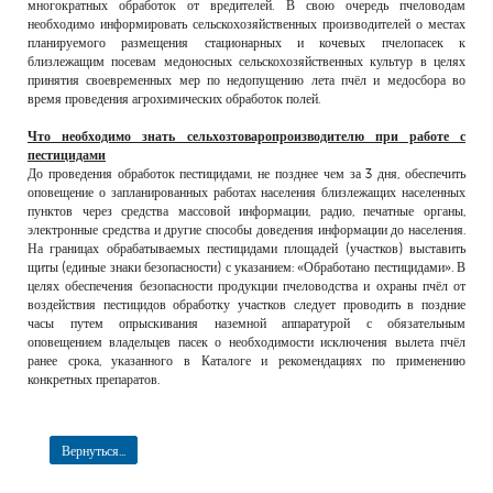
многократных обработок от вредителей. В свою очередь пчеловодам
необходимо информировать сельскохозяйственных производителей о местах
планируемого размещения стационарных и кочевых пчелопасек к
близлежащим посевам медоносных сельскохозяйственных культур в целях
принятия своевременных мер по недопущению лета пчёл и медосбора во
время проведения агрохимических обработок полей.
Что необходимо знать сельхозтоваропроизводителю при работе с
пестицидами
До проведения обработок пестицидами, не позднее чем за 3 дня, обеспечить
оповещение о запланированных работах населения близлежащих населенных
пунктов через средства массовой информации, радио, печатные органы,
электронные средства и другие способы доведения информации до населения.
На границах обрабатываемых пестицидами площадей (участков) выставить
щиты (единые знаки безопасности) с указанием: «Обработано пестицидами». В
целях обеспечения безопасности продукции пчеловодства и охраны пчёл от
воздействия пестицидов обработку участков следует проводить в поздние
часы путем опрыскивания наземной аппаратурой с обязательным
оповещением владельцев пасек о необходимости исключения вылета пчёл
ранее срока, указанного в Каталоге и рекомендациях по применению
конкретных препаратов.
Вернуться...