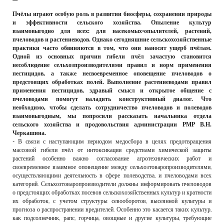
РЕКЛАМОДАТЕЛЯМ
Пчёлы играют особую роль в развитии биосферы, сохранении природы
и эффективности сельского хозяйства. Опыление культур
ОБЪЯВЛЕНИЯ
взаимовыгодно для всех: для насекомых-опылителей, растений,
пчеловодов и растениеводов. Однако сегодняшние сельскохозяйственные
КОНТАКТЫ
практики часто обвиняются в том, что они наносят ущерб пчёлам.
Одной из основных причин гибели пчёл зачастую становится
несоблюдение сельхозпроизводителями правил и норм применения
пестицидов, а также несвоевременное оповещение пчеловодов о
предстоящих обработках полей. Выполнение растениеводами правил
применения пестицидов, здравый смысл и открытое общение с
пчеловодами помогут наладить конструктивный диалог. Что
необходимо, чтобы сделать сотрудничество пчеловодов и полеводов
взаимовыгодным, мы попросили рассказать начальника отдела
сельского хозяйства и продовольствия администрации РМР В.Н.
Черкашина.
- В связи с наступающим периодом медосбора в целях предотвращения
массовой гибели пчёл от интоксикации средствами химической защиты
растений особенно важно согласование агротехнических работ и
своевременное взаимное оповещение между сельхозтоваропроизводителями,
осуществляющими деятельность в сфере полеводства, и пчеловодами всех
категорий. Сельхозтоваропроизводители должны информировать пчеловодов
о предстоящих обработках посевов сельскохозяйственных культур и кратности
их обработок, с учетом структуры севооборотов, высеянной культуры и
прогноза о распространении вредителей. Особенно это касается таких культур,
как подсолнечник, рапс, горчица, овощные и другие культуры, требующие