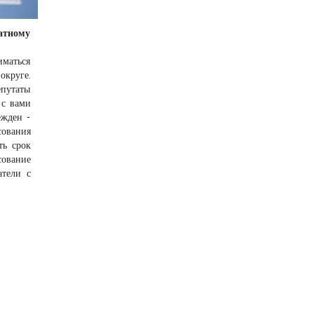
атному
иматься
округе.
епутаты
 с вами
ежден -
сования
ть срок
сование
атели с