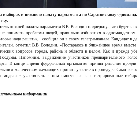
на выборах в нижнюю палату парламента по Саратовскому одноманд
ску.
тель нижней палаты парламента В.В. Володин подчеркнул, что будет зан
ше понимать проблемы людей, правильно избираться в одномандатном 
оторые надо решать», - сообщил он в своем телеграмканале. Кандидат в д
ителей, отметил В.В. Володин. «Постараюсь в ближайшее время вместе
ческих вопросов города, района и области в целом. Как и прежде уб
 Госдумы. Напомним, выдвижение участников предварительного голо
арта. В конце апреля федеральный оргкомитет принял решение продли
 большим количеством желающих принять участие в процедуре. Само голо
модели - участвовать в нем смогут все зарегистрированные избир
 источников информации.