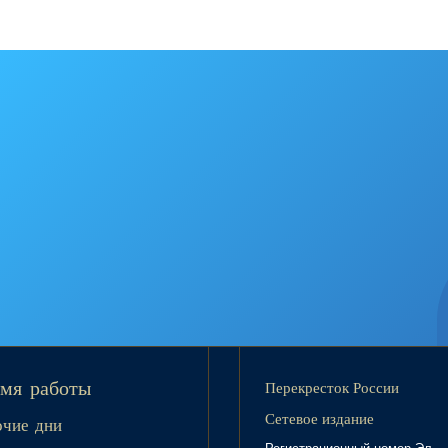
Перекресток России
мя работы
Сетевое издание
очие дни
Регистрационный номер Эл