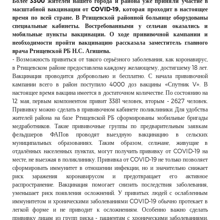
Более 3300 жителей нашего города и района уже приняли участие в
РЕКЛАМОДАТЕЛЯМ
масштабной вакцинации от COVID-19, которая проходит в настоящее
время по всей стране. В Ртищевской районной больнице оборудованы
ОБЪЯВЛЕНИЯ
специальные кабинеты. Востребованными у сельчан оказались и
мобильные пункты вакцинации. О ходе прививочной кампании и
КОНТАКТЫ
необходимости пройти вакцинацию рассказала заместитель главного
врача Ртищевской РБ Н.С. Агишева.
- Возможность привиться от такого серьёзного заболевания, как коронавирус,
в Ртищевском районе предоставлена каждому желающему, достигшему 18 лет.
Вакцинация проводится добровольно и бесплатно. С начала прививочной
кампании всего в район поступило 4000 доз вакцины «Спутник V». В
настоящее время вакцина имеется в достаточном количестве. По состоянию на
12 мая, первым компонентом привит 3381 человек, вторым - 2627 человек.
Прививку можно сделать в прививочном кабинете поликлиники. Для удобства
жителей района на базе Ртищевской РБ сформированы мобильные бригады
медработников. Такие прививочные группы по предварительным заявкам
фельдшеров ФАПов проводят выездную вакцинацию в сельских
муниципальных образованиях. Таким образом, сельчане, живущие в
отдалённых населенных пунктах, могут получить прививку от COVID-19 на
месте, не выезжая в поликлинику. Прививка от COVID-19 не только позволяет
сформировать иммунитет в отношении инфекции, но и значительно снижает
риск заражения коронавирусом и предотвращает его активное
распространение. Вакцинация помогает снизить последствия заболевания,
уменьшает риск появления осложнений. У привитых людей с ослабленным
иммунитетом и хроническими заболеваниями COVID-19 обычно протекает в
легкой форме и не приводит к осложнениям. Особенно важно сделать
прививку лицам из групп риска - пациентам с хроническими заболеваниями,