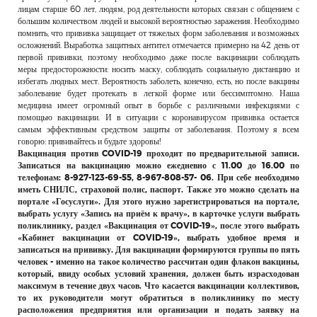
лицам старше 60 лет, людям, род деятельности которых связан с общением с
большим количеством людей и высокой вероятностью заражения. Необходимо
помнить, что прививка защищает от тяжелых форм заболевания и возможных
осложнений. Выработка защитных антител отмечается примерно на 42 день от
первой прививки, поэтому необходимо даже после вакцинации соблюдать
меры предосторожности: носить маску, соблюдать социальную дистанцию и
избегать людных мест. Вероятность заболеть, конечно, есть, но после вакцины
заболевание будет протекать в легкой форме или бессимптомно. Наша
медицина имеет огромный опыт в борьбе с различными инфекциями с
помощью вакцинации. И в ситуации с коронавирусом прививка остается
самым эффективным средством защиты от заболевания. Поэтому я всем
говорю: прививайтесь и будьте здоровы!
Вакцинация против COVID-19 проходит по предварительной записи.
Записаться на вакцинацию можно ежедневно с 11.00 до 16.00 по
телефонам: 8-927-123-69-55, 8-967-808-57- 06. При себе необходимо
иметь СНИЛС, страховой полис, паспорт. Также это можно сделать на
портале «Госуслуги». Для этого нужно зарегистрироваться на портале,
выбрать услугу «Запись на приём к врачу», в карточке услуги выбрать
поликлинику, раздел «Вакцинация от COVID-19», после этого выбрать
«Кабинет вакцинации от COVID-19», выбрать удобное время и
записаться на прививку. Для вакцинации формируются группы по пять
человек - именно на такое количество рассчитан один флакон вакцины,
который, ввиду особых условий хранения, должен быть израсходован
максимум в течение двух часов. Что касается вакцинации коллективов,
то их руководители могут обратиться в поликлинику по месту
расположения предприятия или организации и подать заявку на