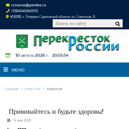
crossrus@yandex.ru
+7(84540)42072
412031, г. Ртищево Саратовской области, ул. Советская, 3
10 августа 2026 г. 20:55:55
МЕНЮ
Главная
Новости
Новости
НОВОСТИ
ОФИЦИАЛЬНО
К СВЕДЕНИЮ
Прививайтесь и будьте здоровы!
КОНКУРСЫ
14 мая 2021
ФОТОРЕПОРТАЖИ