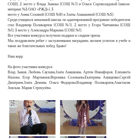
СОШ), 2 место у Влада Зыкова (СОШ №1) и Ольги Сороколадовой (школа-
интернат №3 ОАО «РЖД»), 3
место у Анны Сохиной (СОШ №9) и Златы Анашкиной (СОШ №5).
Среди учащихся начальной школы по адаптированной программе победителем
стал Владимир Поликарпов (СОШ №1), 2 место у Егора Чапчанова (СОШ
№1), 3 место у Александра Маркина (СОШ №1).
Все участники конкурса получили подарки и сладкие призы.
Мы поздравляем ребят с заслуженными наградами, желаем успехов в учебе и
таких же блистательных побед. Браво!
Наш корр.
На фото участники конкурса:
Влад Зыков, Любовь Саухина,Злата Анашкина, Артем Никифоров, Елизавета
Нилова, Егор Мартьянов,Вероника Соловьева,Екатерина Анищенко,Сергей
Дмитриев,Злата Демина, Ольга Федорова,Владимир Поликарпов,Анастасия
Зовская, Мария Стрекулёва.