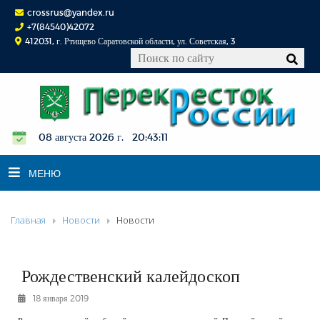
crossrus@yandex.ru
+7(84540)42072
412031, г. Ртищево Саратовской области, ул. Советская, 3
08 августа 2026 г. 20:43:12
МЕНЮ
Главная
Новости
Новости
НОВОСТИ
ОФИЦИАЛЬНО
К СВЕДЕНИЮ
Рождественский калейдоскоп
КОНКУРСЫ
18 января 2019
ФОТОРЕПОРТАЖИ