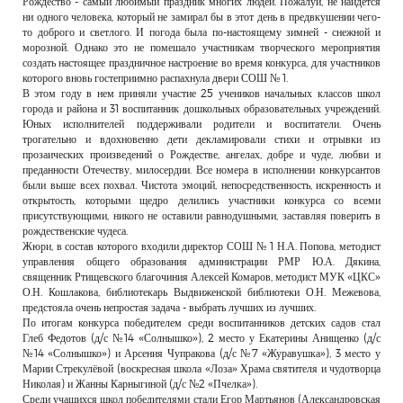
Рождество - самый любимый праздник многих людей. Пожалуй, не найдется
РЕКЛАМОДАТЕЛЯМ
ни одного человека, который не замирал бы в этот день в предвкушении чего-
то доброго и светлого. И погода была по-настоящему зимней - снежной и
ОБЪЯВЛЕНИЯ
морозной. Однако это не помешало участникам творческого мероприятия
создать настоящее праздничное настроение во время конкурса, для участников
КОНТАКТЫ
которого вновь гостеприимно распахнула двери СОШ № 1.
В этом году в нем приняли участие 25 учеников начальных классов школ
города и района и 31 воспитанник дошкольных образовательных учреждений.
Юных исполнителей поддерживали родители и воспитатели. Очень
трогательно и вдохновенно дети декламировали стихи и отрывки из
прозаических произведений о Рождестве, ангелах, добре и чуде, любви и
преданности Отечеству, милосердии. Все номера в исполнении конкурсантов
были выше всех похвал. Чистота эмоций, непосредственность, искренность и
открытость, которыми щедро делились участники конкурса со всеми
присутствующими, никого не оставили равнодушными, заставляя поверить в
рождественские чудеса.
Жюри, в состав которого входили директор СОШ № 1 Н.А. Попова, методист
управления общего образования администрации РМР Ю.А. Дякина,
священник Ртищевского благочиния Алексей Комаров, методист МУК «ЦКС»
О.Н. Кошлакова, библиотекарь Выдвиженской библиотеки О.Н. Межевова,
предстояла очень непростая задача - выбрать лучших из лучших.
По итогам конкурса победителем среди воспитанников детских садов стал
Глеб Федотов (д/с №14 «Солнышко»), 2 место у Екатерины Анищенко (д/с
№14 «Солнышко») и Арсения Чупракова (д/с №7 «Журавушка»), 3 место у
Марии Стрекулёвой (воскресная школа «Лоза» Храма святителя и чудотворца
Николая) и Жанны Карныгиной (д/с №2 «Пчелка»).
Среди учащихся школ победителями стали Егор Мартьянов (Александровская